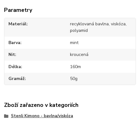
Parametry
Materiál
recyklovaná bavlna, viskóza,
polyamid
Barva
mint
Nit
kroucená
Délka
160m
Gramáž
50g
Zboží zařazeno v kategoriích
Stenli Kimono - bavlna/viskóza