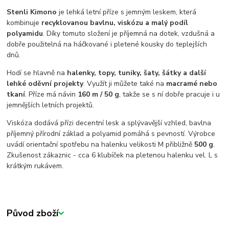
Stenli Kimono
je lehká letní příze s jemným leskem, která
kombinuje
recyklovanou bavlnu, viskózu a malý podíl
polyamidu
. Díky tomuto složení je příjemná na dotek, vzdušná a
dobře použitelná na háčkované i pletené kousky do teplejších
dnů.
Hodí se hlavně na
halenky, topy, tuniky, šaty, šátky a další
lehké oděvní projekty
. Využít ji můžete také na
macramé nebo
tkaní
. Příze má návin
160 m / 50 g
, takže se s ní dobře pracuje i u
jemnějších letních projektů.
Viskóza dodává přízi decentní lesk a splývavější vzhled, bavlna
příjemný přírodní základ a polyamid pomáhá s pevností. Výrobce
uvádí orientační spotřebu na halenku velikosti M přibližně
500 g
.
Zkušenost zákaznic - cca 6 klubíček na pletenou halenku vel. L s
krátkým rukávem.
Původ zboží