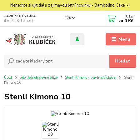
Nenechte si ujít další zajímavou letní novinku - Bambolino Cake :-)
0
ks
+420 731 153 484
CZK
za
0 Kč
(Po-Pá, 8-16 hod.)
Menu
Hledat
Úvod
Léto: Jednobarevné příze
Stenli Kimono - bavlna/viskóza
Stenli
Kimono 10
Stenli Kimono 10