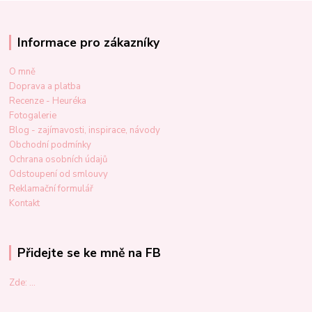
Informace pro zákazníky
O mně
Doprava a platba
Recenze - Heuréka
Fotogalerie
Blog - zajímavosti, inspirace, návody
Obchodní podmínky
Ochrana osobních údajů
Odstoupení od smlouvy
Reklamační formulář
Kontakt
Přidejte se ke mně na FB
Zde: ...