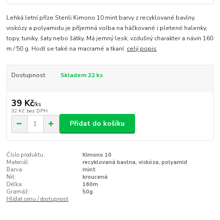
Lehká letní příze Stenli Kimono 10 mint barvy z recyklované bavlny,
viskózy a polyamidu je příjemná volba na háčkované i pletené halenky,
topy, tuniky, šaty nebo šátky. Má jemný lesk, vzdušný charakter a návin 160
m / 50 g. Hodí se také na macramé a tkaní.
celý popis
Dostupnost
Skladem 22 ks
39 Kč
/
ks
32 Kč
bez DPH
Přidat do košíku
Číslo produktu:
Kimono 10
Materiál:
recyklovaná bavlna, viskóza, polyamid
Barva:
mint
Nit:
kroucená
Délka:
160m
Gramáž:
50g
Hlídat cenu / dostupnost