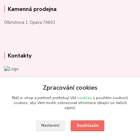
Kamenná prodejna
Olbrichova 1, Opava 74601
Kontakty
Marcela Kupková
+420 731 153 484
Zpracování cookies
Náš e-shop a partneři potřebují Váš
souhlas
s použitím souborů
info@unezbednychklubicek.cz
cookies, aby Vám mohli zobrazovat informace týkající se Vašich
zájmů.
Souhlasím
Nastavení