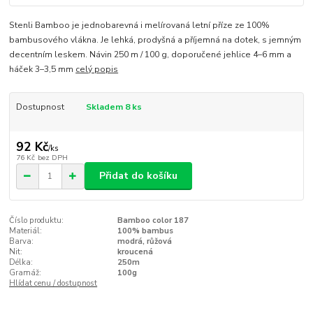
Stenli Bamboo je jednobarevná i melírovaná letní příze ze 100%
bambusového vlákna. Je lehká, prodyšná a příjemná na dotek, s jemným
decentním leskem. Návin 250 m / 100 g, doporučené jehlice 4–6 mm a
háček 3–3,5 mm
celý popis
Dostupnost
Skladem 8 ks
92 Kč
/
ks
76 Kč
bez DPH
Přidat do košíku
Číslo produktu:
Bamboo color 187
Materiál:
100% bambus
Barva:
modrá, růžová
Nit:
kroucená
Délka:
250m
Gramáž:
100g
Hlídat cenu / dostupnost