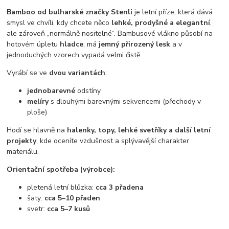
Bamboo od bulharské značky Stenli
je letní příze, která dává
smysl ve chvíli, kdy chcete něco
lehké, prodyšné a elegantní
,
ale zároveň „normálně nositelné“. Bambusové vlákno působí na
hotovém úpletu
hladce
, má
jemný přirozený lesk
a v
jednoduchých vzorech vypadá velmi čistě.
Vyrábí se ve
dvou variantách
:
jednobarevné
odstíny
melíry
s dlouhými barevnými sekvencemi (přechody v
ploše)
Hodí se hlavně na
halenky, topy, lehké svetříky a další letní
projekty
, kde oceníte vzdušnost a splývavější charakter
materiálu.
Orientační spotřeba (výrobce):
pletená letní blůzka:
cca 3 přadena
šaty:
cca 5–10 přaden
svetr:
cca 5–7 kusů