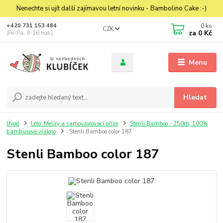
Nenechte si ujít další zajímavou letní novinku - Bambolino Cake :-)
0
ks
+420 731 153 484
CZK
za
0 Kč
(Po-Pá, 8-16 hod.)
Menu
Hledat
Úvod
Léto: Melíry a samovzorovací příze
Stenli Bamboo - 250m, 100%
bambusové vlákno
Stenli Bamboo color 187
Stenli Bamboo color 187