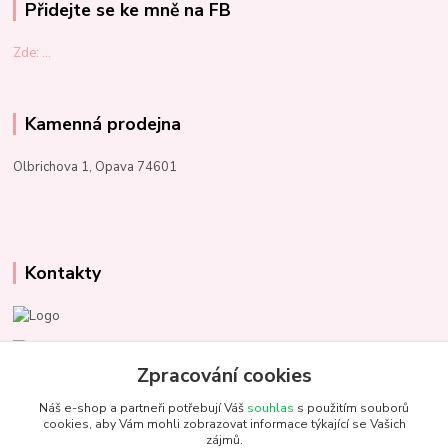
Přidejte se ke mně na FB
Zde: ...
Kamenná prodejna
Olbrichova 1, Opava 74601
Kontakty
Marcela Kupková
+420 731 153 484
Zpracování cookies
Náš e-shop a partneři potřebují Váš
souhlas
s použitím souborů
info@unezbednychklubicek.cz
cookies, aby Vám mohli zobrazovat informace týkající se Vašich
zájmů.