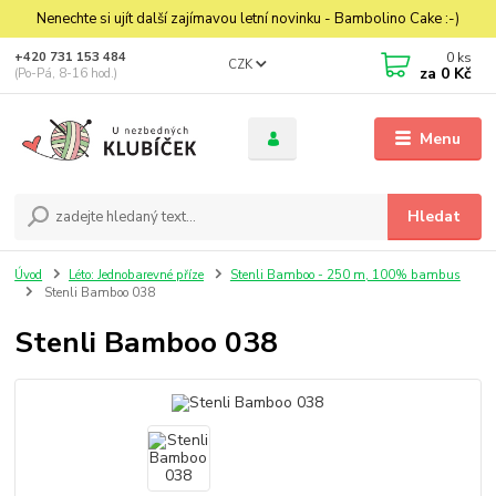
Nenechte si ujít další zajímavou letní novinku - Bambolino Cake :-)
0
ks
+420 731 153 484
CZK
za
0 Kč
(Po-Pá, 8-16 hod.)
Menu
Hledat
Úvod
Léto: Jednobarevné příze
Stenli Bamboo - 250 m, 100% bambus
Stenli Bamboo 038
Stenli Bamboo 038