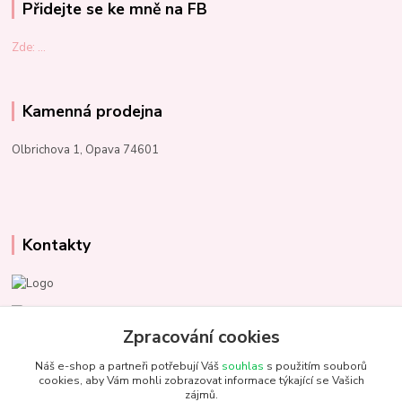
Přidejte se ke mně na FB
Zde: ...
Kamenná prodejna
Olbrichova 1, Opava 74601
Kontakty
Marcela Kupková
+420 731 153 484
Zpracování cookies
Náš e-shop a partneři potřebují Váš
souhlas
s použitím souborů
info@unezbednychklubicek.cz
cookies, aby Vám mohli zobrazovat informace týkající se Vašich
zájmů.