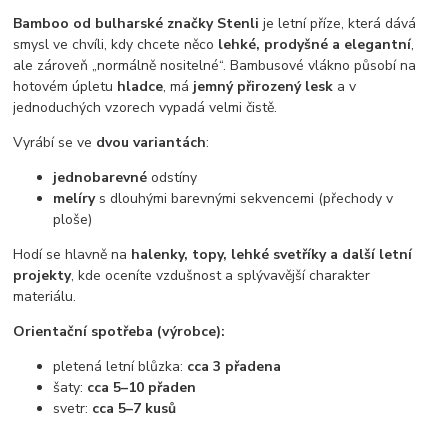
Bamboo od bulharské značky Stenli
je letní příze, která dává
smysl ve chvíli, kdy chcete něco
lehké, prodyšné a elegantní
,
ale zároveň „normálně nositelné“. Bambusové vlákno působí na
hotovém úpletu
hladce
, má
jemný přirozený lesk
a v
jednoduchých vzorech vypadá velmi čistě.
Vyrábí se ve
dvou variantách
:
jednobarevné
odstíny
melíry
s dlouhými barevnými sekvencemi (přechody v
ploše)
Hodí se hlavně na
halenky, topy, lehké svetříky a další letní
projekty
, kde oceníte vzdušnost a splývavější charakter
materiálu.
Orientační spotřeba (výrobce):
pletená letní blůzka:
cca 3 přadena
šaty:
cca 5–10 přaden
svetr:
cca 5–7 kusů