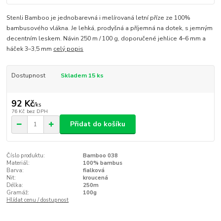
Stenli Bamboo je jednobarevná i melírovaná letní příze ze 100%
bambusového vlákna. Je lehká, prodyšná a příjemná na dotek, s jemným
decentním leskem. Návin 250 m / 100 g, doporučené jehlice 4–6 mm a
háček 3–3,5 mm
celý popis
Dostupnost
Skladem 15 ks
92 Kč
/
ks
76 Kč
bez DPH
Přidat do košíku
Číslo produktu:
Bamboo 038
Materiál:
100% bambus
Barva:
fialková
Nit:
kroucená
Délka:
250m
Gramáž:
100g
Hlídat cenu / dostupnost