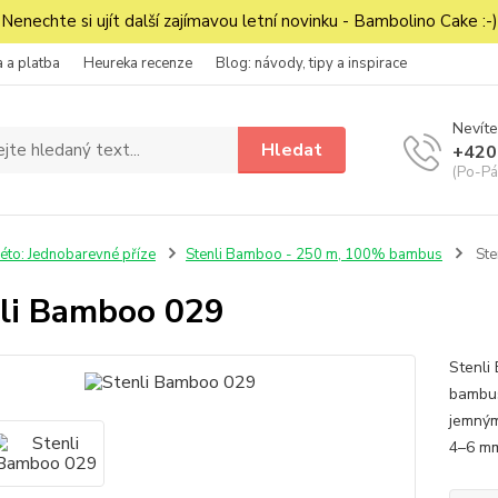
Nenechte si ujít další zajímavou letní novinku - Bambolino Cake :-)
 a platba
Heureka recenze
Blog: návody, tipy a inspirace
Nevíte
Hledat
+420
(Po-Pá
éto: Jednobarevné příze
Stenli Bamboo - 250 m, 100% bambus
Ste
li Bamboo 029
Stenli
bambus
jemným
4–6 m