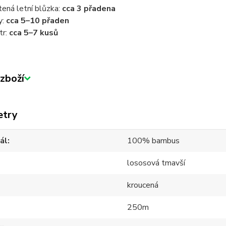
tená letní blůzka:
cca 3 přadena
y:
cca 5–10 přaden
tr:
cca 5–7 kusů
zboží
etry
ál
100% bambus
lososová tmavší
kroucená
250m