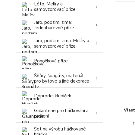
Léto: Melíry a
samovzorovací příze
Jaro, podzim, zima:
Jednobarevné příze
Jaro, podzim, zima: Melíry a
samovzorovací příze
Ponožková příze
Šňůry, špagáty, materiál
pro bytové a jiné dekorace
Doprodej klubíček
Vlas
Galanterie pro háčkování a
pletení
z
Set na výrobu háčkované
hračky