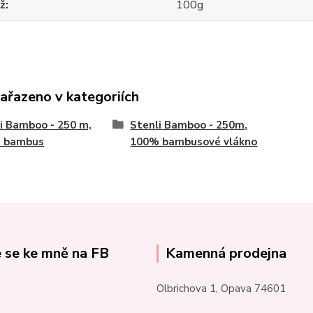
ž
100g
zařazeno v kategoriích
i Bamboo - 250 m,
Stenli Bamboo - 250m,
 bambus
100% bambusové vlákno
e se ke mně na FB
Kamenná prodejna
Olbrichova 1, Opava 74601