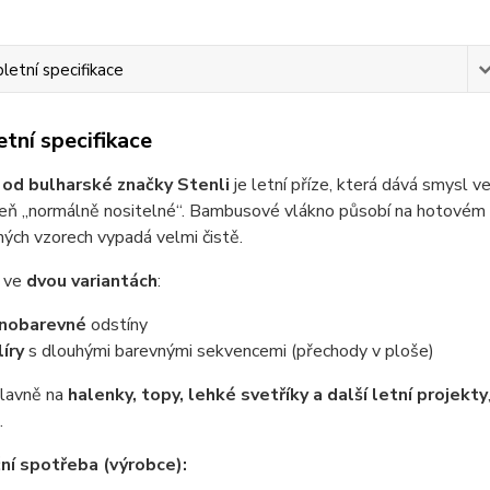
etní specifikace
tní specifikace
od bulharské značky Stenli
je letní příze, která dává smysl ve
veň „normálně nositelné“. Bambusové vlákno působí na hotovém
ých vzorech vypadá velmi čistě.
e ve
dvou variantách
:
dnobarevné
odstíny
íry
s dlouhými barevnými sekvencemi (přechody v ploše)
hlavně na
halenky, topy, lehké svetříky a další letní projekty
.
ní spotřeba (výrobce):