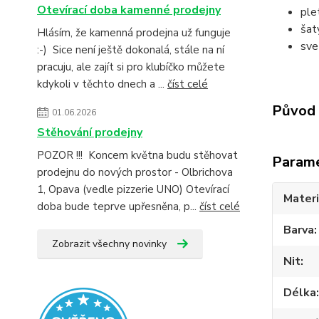
Otevírací doba kamenné prodejny
ple
šat
Hlásím, že kamenná prodejna už funguje
sve
:-) Sice není ještě dokonalá, stále na ní
pracuju, ale zajít si pro klubíčko můžete
kdykoli v těchto dnech a ...
číst celé
Původ 
01.06.2026
Stěhování prodejny
POZOR !!! Koncem května budu stěhovat
Param
prodejnu do nových prostor - Olbrichova
1, Opava (vedle pizzerie UNO) Otevírací
Materi
doba bude teprve upřesněna, p...
číst celé
Barva
Zobrazit všechny novinky
Nit
Délka