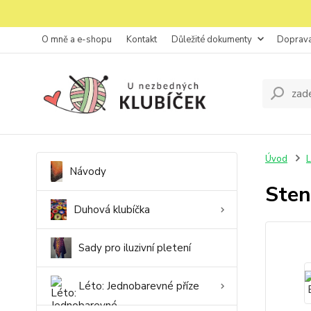
O mně a e-shopu
Kontakt
Důležité dokumenty
Doprava
Úvod
L
Návody
Sten
Duhová klubíčka
Sady pro iluzivní pletení
Léto: Jednobarevné příze