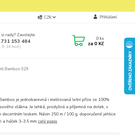
Přihlášení
CZK
 si rady? Zavolejte.
0
ks
 731 153 484
za
0 Kč
, 8-16 hod.)
nli Bamboo 029
 Bamboo je jednobarevná i melírovaná letní příze ze 100%
ového vlákna. Je lehká, prodyšná a příjemná na dotek, s
 decentním leskem. Návin 250 m / 100 g, doporučené jehlice
m a háček 3–3,5 mm
celý popis