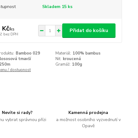
tupnost
Skladem 15 ks
 Kč
/
ks
Přidat do košíku
Kč
bez DPH
roduktu:
Bamboo 029
Materiál:
100% bambus
lososová tmavší
Nit:
kroucená
250m
Gramáž:
100g
cenu / dostupnost
Nevíte si rady?
Kamenná prodejna
u vybrat správnou přízi
a možnost osobního vyzvednutí v
Opavě