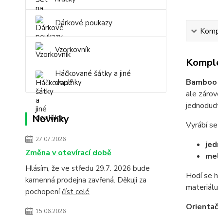
Dárkové poukazy
Kompl
Vzorkovník
Komple
Háčkované šátky a jiné
Bamboo 
doplňky
ale záro
jednoduch
Novinky
Vyrábí s
27.07.2026
je
Změna v otevírací době
mel
Hlásím, že ve středu 29.7. 2026 bude
Hodí se 
kamenná prodejna zavřená. Děkuji za
materiálu
pochopení
číst celé
Orientač
15.06.2026