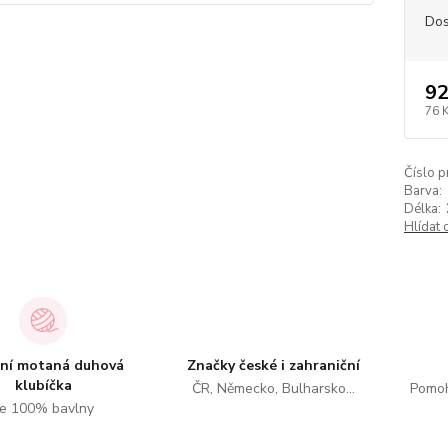
Dos
92
76 
Číslo p
Barva:
Délka:
Hlídat 
tní motaná duhová
Značky české i zahraniční
klubíčka
ČR, Německo, Bulharsko...
Pomoh
e 100% bavlny