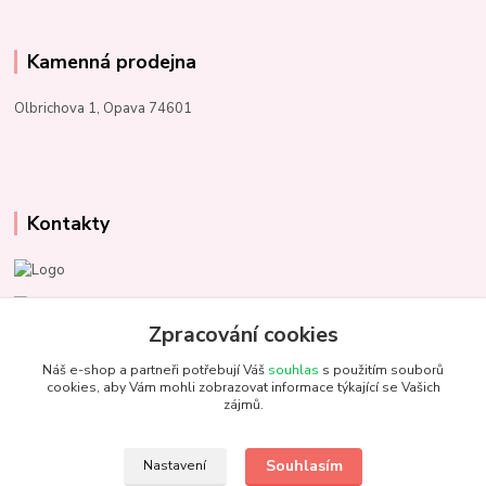
Kamenná prodejna
Olbrichova 1, Opava 74601
Kontakty
Marcela Kupková
+420 731 153 484
Zpracování cookies
Náš e-shop a partneři potřebují Váš
souhlas
s použitím souborů
info@unezbednychklubicek.cz
cookies, aby Vám mohli zobrazovat informace týkající se Vašich
zájmů.
Souhlasím
Nastavení