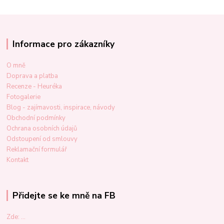
Informace pro zákazníky
O mně
Doprava a platba
Recenze - Heuréka
Fotogalerie
Blog - zajímavosti, inspirace, návody
Obchodní podmínky
Ochrana osobních údajů
Odstoupení od smlouvy
Reklamační formulář
Kontakt
Přidejte se ke mně na FB
Zde: ...