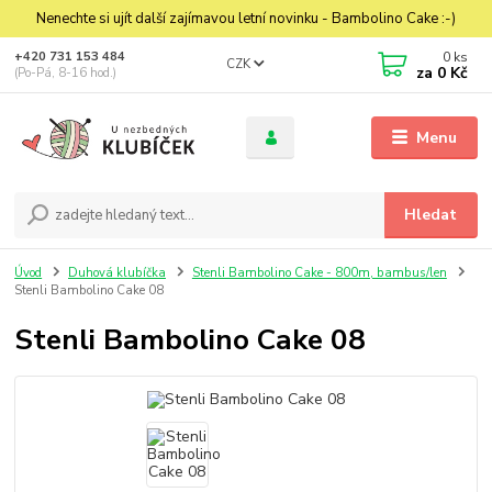
Nenechte si ujít další zajímavou letní novinku - Bambolino Cake :-)
0
ks
+420 731 153 484
CZK
za
0 Kč
(Po-Pá, 8-16 hod.)
Menu
Hledat
Úvod
Duhová klubíčka
Stenli Bambolino Cake - 800m, bambus/len
Stenli Bambolino Cake 08
Stenli Bambolino Cake 08