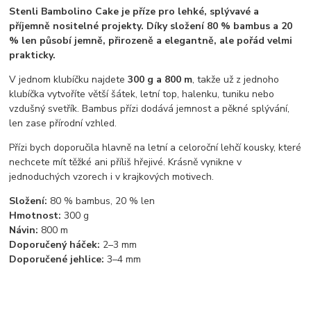
Stenli Bambolino Cake je příze pro lehké, splývavé a
příjemně nositelné projekty. Díky složení 80 % bambus a 20
% len působí jemně, přirozeně a elegantně, ale pořád velmi
prakticky.
V jednom klubíčku najdete
300 g a 800 m
, takže už z jednoho
klubíčka vytvoříte větší šátek, letní top, halenku, tuniku nebo
vzdušný svetřík. Bambus přízi dodává jemnost a pěkné splývání,
len zase přírodní vzhled.
Přízi bych doporučila hlavně na letní a celoroční lehčí kousky, které
nechcete mít těžké ani příliš hřejivé. Krásně vynikne v
jednoduchých vzorech i v krajkových motivech.
Složení:
80 % bambus, 20 % len
Hmotnost:
300 g
Návin:
800 m
Doporučený háček:
2–3 mm
Doporučené jehlice:
3–4 mm