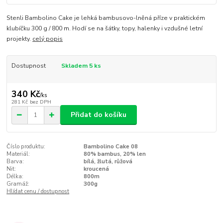
Stenli Bambolino Cake je lehká bambusovo-lněná příze v praktickém
klubíčku 300 g / 800 m. Hodí se na šátky, topy, halenky i vzdušné letní
projekty.
celý popis
Dostupnost
Skladem 5 ks
340 Kč
/
ks
281 Kč
bez DPH
Přidat do košíku
Číslo produktu:
Bambolino Cake 08
Materiál:
80% bambus, 20% len
Barva:
bílá, žlutá, růžová
Nit:
kroucená
Délka:
800m
Gramáž:
300g
Hlídat cenu / dostupnost