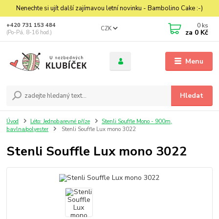
Nenechte si ujít další zajímavou letní novinku - Bambolino Cake :-)
0
ks
+420 731 153 484
CZK
za
0 Kč
(Po-Pá, 8-16 hod.)
Menu
Hledat
Úvod
Léto: Jednobarevné příze
Stenli Souffle Mono - 900m,
bavlna/polyester
Stenli Souffle Lux mono 3022
Stenli Souffle Lux mono 3022