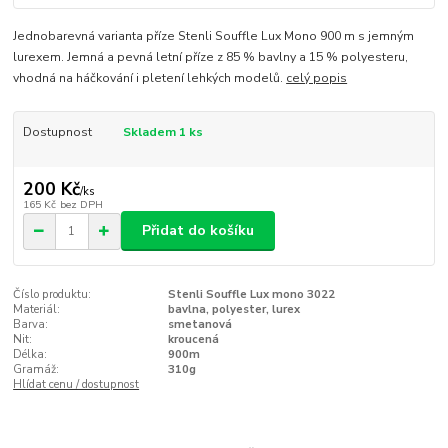
Jednobarevná varianta příze Stenli Souffle Lux Mono 900 m s jemným
lurexem. Jemná a pevná letní příze z 85 % bavlny a 15 % polyesteru,
vhodná na háčkování i pletení lehkých modelů.
celý popis
Dostupnost
Skladem 1 ks
200 Kč
/
ks
165 Kč
bez DPH
Přidat do košíku
Číslo produktu:
Stenli Souffle Lux mono 3022
Materiál:
bavlna, polyester, lurex
Barva:
smetanová
Nit:
kroucená
Délka:
900m
Gramáž:
310g
Hlídat cenu / dostupnost