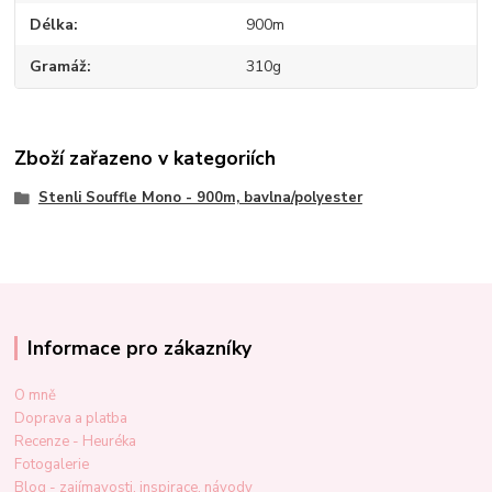
Délka
900m
Gramáž
310g
Zboží zařazeno v kategoriích
Stenli Souffle Mono - 900m, bavlna/polyester
Informace pro zákazníky
O mně
Doprava a platba
Recenze - Heuréka
Fotogalerie
Blog - zajímavosti, inspirace, návody