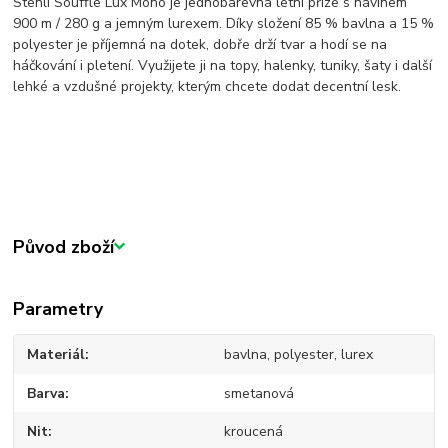
Stenli Souffle Lux Mono je jednobarevná letní příze s návinem
900 m / 280 g a jemným lurexem. Díky složení 85 % bavlna a 15 %
polyester je příjemná na dotek, dobře drží tvar a hodí se na
háčkování i pletení. Využijete ji na topy, halenky, tuniky, šaty i další
lehké a vzdušné projekty, kterým chcete dodat decentní lesk.
Původ zboží
Parametry
Materiál
bavlna, polyester, lurex
Barva
smetanová
Nit
kroucená