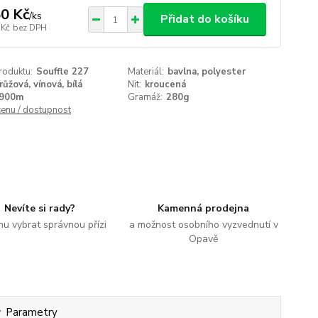
0 Kč
/
ks
Přidat do košíku
 Kč
bez DPH
roduktu:
Souffle 227
Materiál:
bavlna, polyester
růžová, vínová, bílá
Nit:
kroucená
900m
Gramáž:
280g
cenu / dostupnost
Nevíte si rady?
Kamenná prodejna
u vybrat správnou přízi
a možnost osobního vyzvednutí v
Opavě
Parametry