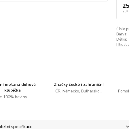
25
207
Číslo p
Barva:
Délka:
Hlídat 
tní motaná duhová
Značky české i zahraniční
klubíčka
ČR, Německo, Bulharsko...
Pomoh
e 100% bavlny
etní specifikace