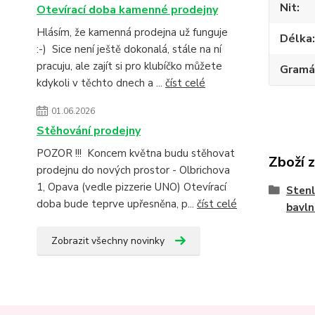
Nit
Otevírací doba kamenné prodejny
Hlásím, že kamenná prodejna už funguje
Délka
:-) Sice není ještě dokonalá, stále na ní
pracuju, ale zajít si pro klubíčko můžete
Gramá
kdykoli v těchto dnech a ...
číst celé
01.06.2026
Stěhování prodejny
POZOR !!! Koncem května budu stěhovat
Zboží 
prodejnu do nových prostor - Olbrichova
1, Opava (vedle pizzerie UNO) Otevírací
Stenl
doba bude teprve upřesněna, p...
číst celé
bavln
Zobrazit všechny novinky