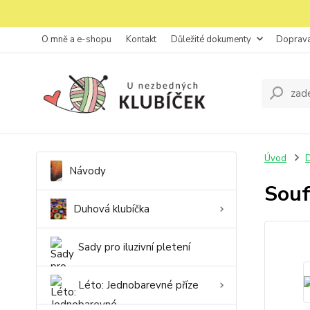
O mně a e-shopu
Kontakt
Důležité dokumenty
Doprava
Úvod
D
Návody
Souf
Duhová klubíčka
Sady pro iluzivní pletení
Léto: Jednobarevné příze