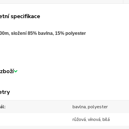
tní specifikace
900m, složení 85% bavlna, 15% polyester
zboží
etry
ál
bavlna, polyester
růžová, vínová, bílá