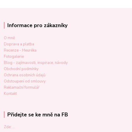
Informace pro zákazníky
O mně
Doprava a platba
Recenze - Heuréka
Fotogalerie
Blog - zajímavosti, inspirace, návody
Obchodní podmínky
Ochrana osobních údajů
Odstoupení od smlouvy
Reklamační formulář
Kontakt
Přidejte se ke mně na FB
Zde: ...