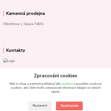
Kamenná prodejna
Olbrichova 1, Opava 74601
Kontakty
Marcela Kupková
+420 731 153 484
Zpracování cookies
Náš e-shop a partneři potřebují Váš
souhlas
s použitím souborů
info@unezbednychklubicek.cz
cookies, aby Vám mohli zobrazovat informace týkající se Vašich
zájmů.
Souhlasím
Nastavení