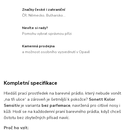
Značky české i zahraniční
ČR, Německo, Bulharsko...
Nevíte si rady?
Pomohu vybrat správnou přízi
Kamenná prodejna
a možnost osobního vyzvednutí v Opavě
Kompletní specifikace
Hledáš prací prostředek na barevné prádlo, který nebude vonět
„na tři ulice“ a zároveň je šetrnější k pokožce?
Sonett Kolor
Sensitiv
je varianta
bez parfemace
, navržená pro citlivé nosy i
kůži. Hodí se na každodenní praní barevného prádla, když chceš
čistotu bez zbytečných přísad navíc.
Proč ho vzít: