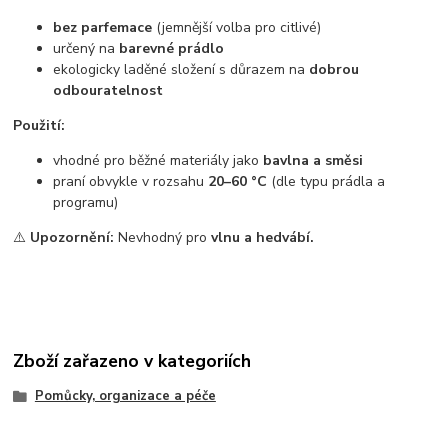
bez parfemace
(jemnější volba pro citlivé)
určený na
barevné prádlo
ekologicky laděné složení s důrazem na
dobrou
odbouratelnost
Použití:
vhodné pro běžné materiály jako
bavlna a směsi
praní obvykle v rozsahu
20–60 °C
(dle typu prádla a
programu)
⚠️
Upozornění:
Nevhodný pro
vlnu a hedvábí.
Zboží zařazeno v kategoriích
Pomůcky, organizace a péče