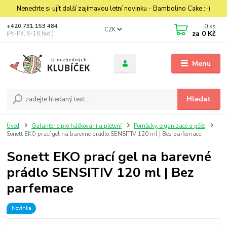
Nenechte si ujít další zajímavou letní novinku - Bambolino Cake :-)
0
ks
+420 731 153 484
CZK
za
0 Kč
(Po-Pá, 8-16 hod.)
Menu
Hledat
Úvod
Galanterie pro háčkování a pletení
Pomůcky, organizace a péče
Sonett EKO prací gel na barevné prádlo SENSITIV 120 ml | Bez parfemace
Sonett EKO prací gel na barevné
prádlo SENSITIV 120 ml | Bez
parfemace
Novinka