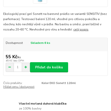
Ekologický prací gel Sonett na barevné prádlo ve variantě SENSITIV (bez
parfemace). Testovací balení 120 ml, vhodné pro citlivou pokožku a
všechny, kdo nechtějí vůně v prádle. Na bavlnu a směsi, praní běžně v
rozsahu 20–60 °C. Nevhodné pro vlnu a hedvábí.
celý popis
Dostupnost
Skladem 6 ks
55 Kč
/
ks
45 Kč
bez DPH
Přidat do košíku
Číslo produktu:
Kolor EKO Sonett 120ml
Hlídat cenu / dostupnost
Vlastní motaná duhová klubíčka
ze 100% bavlny