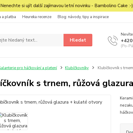
Nenechte si ujít další zajímavou letní novinku - Bambolino Cake :-)
 a platba
Heureka recenze
Blog: návody, tipy a inspirace
Nevíte
Hledat
+420
(Po-Pá
alanterie pro háčkování a pletení
Klubíčkovníky
Klubíčkovník s trnem
íčkovník s trnem, růžová glazura
Kerami
nezaku
háčkov
Dos