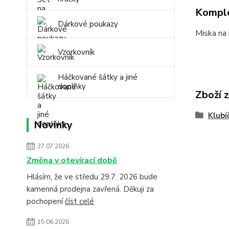
Komple
Dárkové poukazy
Miska na 
Vzorkovník
Háčkované šátky a jiné
doplňky
Zboží 
Klubí
Novinky
27.07.2026
Změna v otevírací době
Hlásím, že ve středu 29.7. 2026 bude
kamenná prodejna zavřená. Děkuji za
pochopení
číst celé
15.06.2026