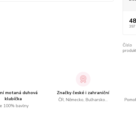
48
397
Číslo
produkt
tní motaná duhová
Značky české i zahraniční
klubíčka
ČR, Německo, Bulharsko...
Pomoh
e 100% bavlny