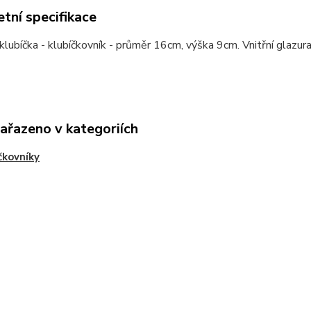
tní specifikace
klubíčka - klubíčkovník - průměr 16cm, výška 9cm. Vnitřní glazur
zařazeno v kategoriích
čkovníky