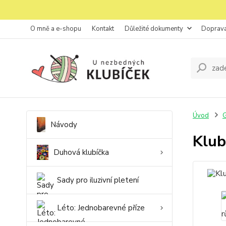
O mně a e-shopu
Kontakt
Důležité dokumenty
Doprava
Úvod
G
Návody
Klub
Duhová klubíčka
Sady pro iluzivní pletení
Léto: Jednobarevné příze