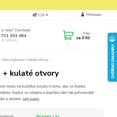
Přihlášení
CZK
 si rady? Zavolejte.
0
ks
 731 153 484
za
0 Kč
, 8-16 hod.)
, růžová glazura + kulaté otvory
 + kulaté otvory
cké misky na klubíčka sloužící k tomu, aby se klubka
tálela, hladce se odvíjela a dopřála nám tak pohodovější
ání a pletení.
celý popis
tupnost
Skladem 1 ks