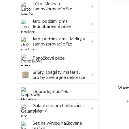
Léto: Melíry a
samovzorovací příze
Jaro, podzim, zima:
Jednobarevné příze
Jaro, podzim, zima: Melíry a
samovzorovací příze
Ponožková příze
Šňůry, špagáty, materiál
pro bytové a jiné dekorace
Vlas
Doprodej klubíček
z
Galanterie pro háčkování a
pletení
Set na výrobu háčkované
hračky