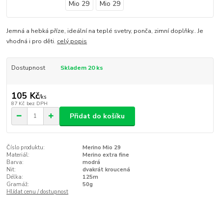
Jemná a hebká příze, ideální na teplé svetry, ponča, zimní doplňky.. Je
vhodná i pro děti.
celý popis
Dostupnost
Skladem 20 ks
105 Kč
/
ks
87 Kč
bez DPH
Přidat do košíku
Číslo produktu:
Merino Mio 29
Materiál:
Merino extra fine
Barva:
modrá
Nit:
dvakrát kroucená
Délka:
125m
Gramáž:
50g
Hlídat cenu / dostupnost