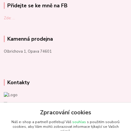
Přidejte se ke mně na FB
Zde: ...
Kamenná prodejna
Olbrichova 1, Opava 74601
Kontakty
Marcela Kupková
+420 731 153 484
Zpracování cookies
Náš e-shop a partneři potřebují Váš
souhlas
s použitím souborů
info@unezbednychklubicek.cz
cookies, aby Vám mohli zobrazovat informace týkající se Vašich