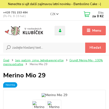
Nenechte si ujít další zajímavou letní novinku - Bambolino Cake :-)
0
ks
+420 731 153 484
CZK
za
0 Kč
(Po-Pá, 8-16 hod.)
Menu
Hledat
Úvod
Jaro, podzim, zima: Jednobarevné příze
Grundl Merino Mio - 100%
merino extrafine
Merino Mio 29
Merino Mio 29
Novinka