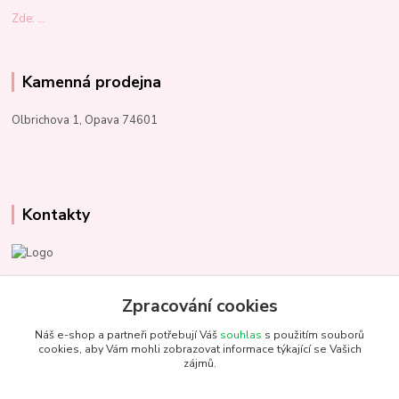
Zde: ...
Kamenná prodejna
Olbrichova 1, Opava 74601
Kontakty
Marcela Kupková
+420 731 153 484
Zpracování cookies
Náš e-shop a partneři potřebují Váš
souhlas
s použitím souborů
info@unezbednychklubicek.cz
cookies, aby Vám mohli zobrazovat informace týkající se Vašich
zájmů.