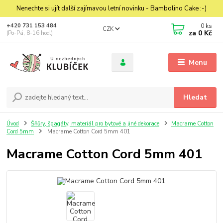
Nenechte si ujít další zajímavou letní novinku - Bambolino Cake :-)
0
ks
+420 731 153 484
CZK
za
0 Kč
(Po-Pá, 8-16 hod.)
Menu
Hledat
Úvod
Šňůry, špagáty, materiál pro bytové a jiné dekorace
Macrame Cotton
Cord 5mm
Macrame Cotton Cord 5mm 401
Macrame Cotton Cord 5mm 401