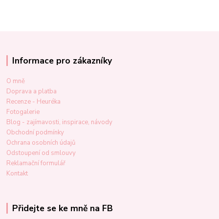
Informace pro zákazníky
O mně
Doprava a platba
Recenze - Heuréka
Fotogalerie
Blog - zajímavosti, inspirace, návody
Obchodní podmínky
Ochrana osobních údajů
Odstoupení od smlouvy
Reklamační formulář
Kontakt
Přidejte se ke mně na FB