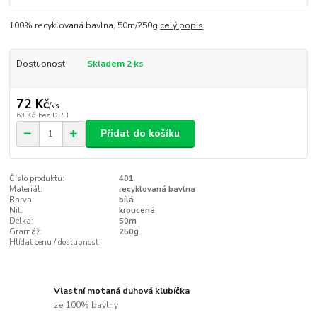
100% recyklovaná bavlna, 50m/250g
celý popis
Dostupnost
Skladem 2 ks
72 Kč
/
ks
60 Kč
bez DPH
Přidat do košíku
Číslo produktu:
401
Materiál:
recyklovaná bavlna
Barva:
bílá
Nit:
kroucená
Délka:
50m
Gramáž:
250g
Hlídat cenu / dostupnost
Vlastní motaná duhová klubíčka
ze 100% bavlny