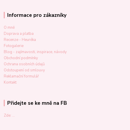
Informace pro zákazníky
O mně
Doprava a platba
Recenze - Heuréka
Fotogalerie
Blog - zajímavosti, inspirace, návody
Obchodní podmínky
Ochrana osobních údajů
Odstoupení od smlouvy
Reklamační formulář
Kontakt
Přidejte se ke mně na FB
Zde: ...