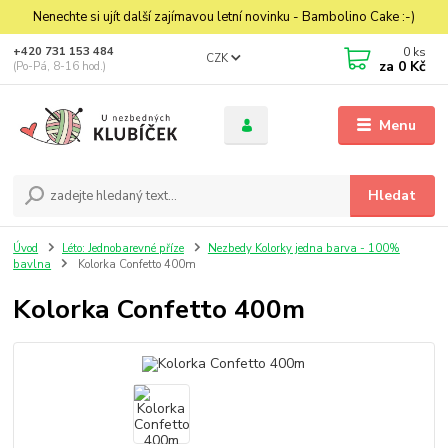
Nenechte si ujít další zajímavou letní novinku - Bambolino Cake :-)
0
ks
+420 731 153 484
CZK
za
0 Kč
(Po-Pá, 8-16 hod.)
Menu
Hledat
Úvod
Léto: Jednobarevné příze
Nezbedy Kolorky jedna barva - 100%
bavlna
Kolorka Confetto 400m
Kolorka Confetto 400m