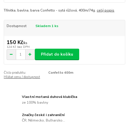
Třínitka, bavlna, barva Confetto - sytá růžová, 400m/74g.
celý popis
Dostupnost
Skladem 1 ks
150 Kč
/
ks
124 Kč
bez DPH
Přidat do košíku
Číslo produktu:
Confetto 400m
Hlídat cenu / dostupnost
Vlastní motaná duhová klubíčka
ze 100% bavlny
Značky české i zahraniční
ČR, Německo, Bulharsko...