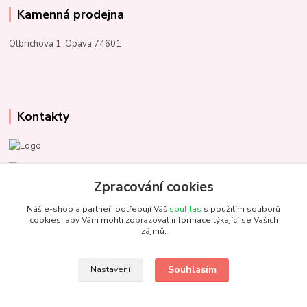
Kamenná prodejna
Olbrichova 1, Opava 74601
Kontakty
Marcela Kupková
+420 731 153 484
Zpracování cookies
Náš e-shop a partneři potřebují Váš
souhlas
s použitím souborů
info@unezbednychklubicek.cz
cookies, aby Vám mohli zobrazovat informace týkající se Vašich
zájmů.
Souhlasím
Nastavení