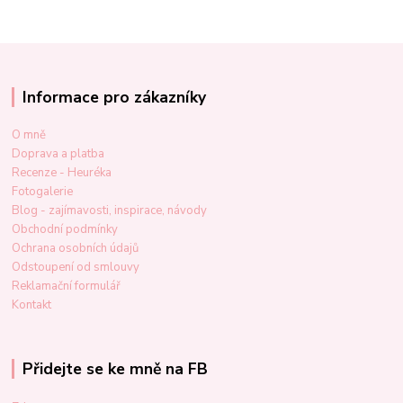
Informace pro zákazníky
O mně
Doprava a platba
Recenze - Heuréka
Fotogalerie
Blog - zajímavosti, inspirace, návody
Obchodní podmínky
Ochrana osobních údajů
Odstoupení od smlouvy
Reklamační formulář
Kontakt
Přidejte se ke mně na FB