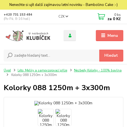
Nenechte si ujít další zajímavou letní novinku - Bambolino Cake :-)
0
ks
+420 731 153 484
CZK
za
0 Kč
(Po-Pá, 8-16 hod.)
Menu
Hledat
Úvod
Léto: Melíry a samovzorovací příze
Nezbedy Kolorky - 100% bavlna
Kolorky 088 1250m + 3x300m
Kolorky 088 1250m + 3x300m