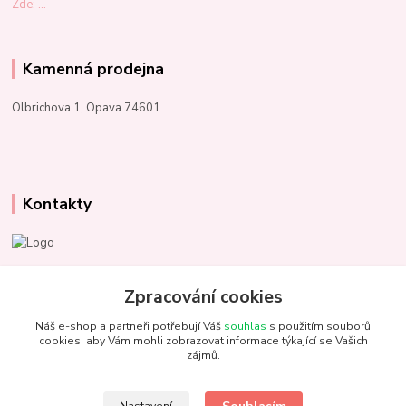
Zde: ...
Kamenná prodejna
Olbrichova 1, Opava 74601
Kontakty
Marcela Kupková
+420 731 153 484
Zpracování cookies
Náš e-shop a partneři potřebují Váš
souhlas
s použitím souborů
info@unezbednychklubicek.cz
cookies, aby Vám mohli zobrazovat informace týkající se Vašich
zájmů.