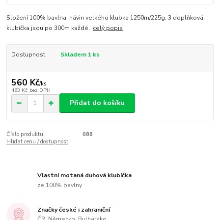
Složení 100% bavlna, návin velkého klubka 1250m/225g. 3 doplňková
klubíčka jsou po 300m každé.
celý popis
Dostupnost
Skladem 1 ks
560 Kč
/
ks
463 Kč
bez DPH
Přidat do košíku
Číslo produktu:
088
Hlídat cenu / dostupnost
Vlastní motaná duhová klubíčka
ze 100% bavlny
Značky české i zahraniční
ČR, Německo, Bulharsko...