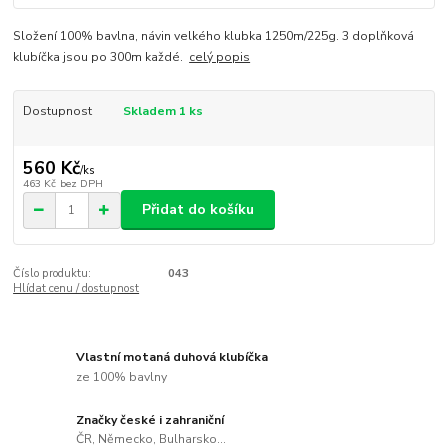
Složení 100% bavlna, návin velkého klubka 1250m/225g. 3 doplňková
klubíčka jsou po 300m každé.
celý popis
Dostupnost
Skladem 1 ks
560 Kč
/
ks
463 Kč
bez DPH
Přidat do košíku
Číslo produktu:
043
Hlídat cenu / dostupnost
Vlastní motaná duhová klubíčka
ze 100% bavlny
Značky české i zahraniční
ČR, Německo, Bulharsko...