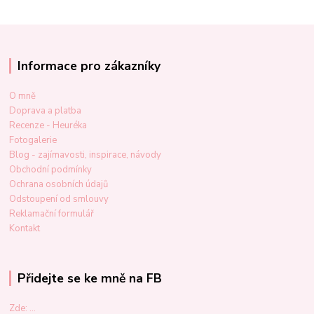
Informace pro zákazníky
O mně
Doprava a platba
Recenze - Heuréka
Fotogalerie
Blog - zajímavosti, inspirace, návody
Obchodní podmínky
Ochrana osobních údajů
Odstoupení od smlouvy
Reklamační formulář
Kontakt
Přidejte se ke mně na FB
Zde: ...