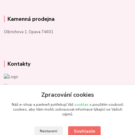
Kamenná prodejna
Olbrichova 1, Opava 74601
Kontakty
Marcela Kupková
+420 731 153 484
Zpracování cookies
Náš e-shop a partneři potřebují Váš
souhlas
s použitím souborů
info@unezbednychklubicek.cz
cookies, aby Vám mohli zobrazovat informace týkající se Vašich
zájmů.
Souhlasím
Nastavení