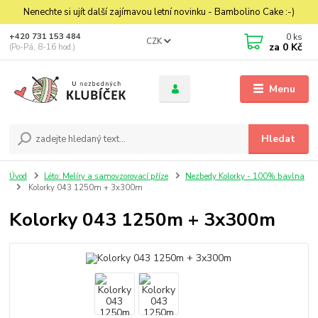
Nenechte si ujít další zajímavou letní novinku - Bambolino Cake :-)
0
ks
+420 731 153 484
CZK
za
0 Kč
(Po-Pá, 8-16 hod.)
Menu
Hledat
Úvod
Léto: Melíry a samovzorovací příze
Nezbedy Kolorky - 100% bavlna
Kolorky 043 1250m + 3x300m
Kolorky 043 1250m + 3x300m