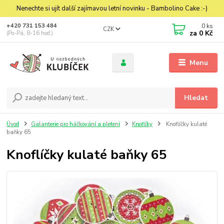
Nenechte si ujít další zajímavou letní novinku - Bambolino Cake :-)
0
ks
+420 731 153 484
CZK
za
0 Kč
(Po-Pá, 8-16 hod.)
Menu
Hledat
Úvod
Galanterie pro háčkování a pletení
Knoflíky
Knoflíčky kulaté
baňky 65
Knoflíčky kulaté baňky 65