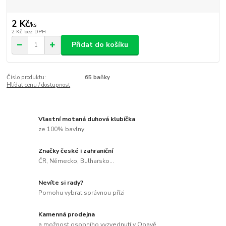
2 Kč
/
ks
2 Kč
bez DPH
Přidat do košíku
Číslo produktu:
65 baňky
Hlídat cenu / dostupnost
Vlastní motaná duhová klubíčka
ze 100% bavlny
Značky české i zahraniční
ČR, Německo, Bulharsko...
Nevíte si rady?
Pomohu vybrat správnou přízi
Kamenná prodejna
a možnost osobního vyzvednutí v Opavě