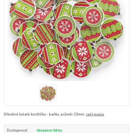
Dřevěné kulaté knoflíčky - baňky, průměr 23mm.
celý popis
Dostupnost
Skladem 58 ks