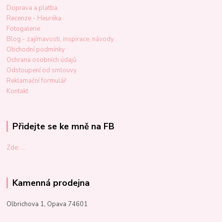
Doprava a platba
Recenze - Heuréka
Fotogalerie
Blog - zajímavosti, inspirace, návody
Obchodní podmínky
Ochrana osobních údajů
Odstoupení od smlouvy
Reklamační formulář
Kontakt
Přidejte se ke mně na FB
Zde: ...
Kamenná prodejna
Olbrichova 1, Opava 74601