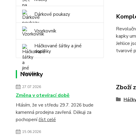
Dárkové poukazy
Komple
Revoluční
Vzorkovník
kapky umo
Jehlice j
Háčkované šátky a jiné
tvarové 
doplňky
Novinky
Zboží 
27.07.2026
Změna v otevírací době
Háčky
Hlásím, že ve středu 29.7. 2026 bude
kamenná prodejna zavřená. Děkuji za
pochopení
číst celé
15.06.2026