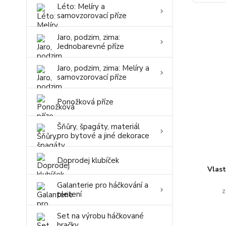
Léto: Melíry a
samovzorovací příze
Jaro, podzim, zima:
Jednobarevné příze
Jaro, podzim, zima: Melíry a
samovzorovací příze
Ponožková příze
Šňůry, špagáty, materiál
pro bytové a jiné dekorace
Doprodej klubíček
Vlas
Galanterie pro háčkování a
z
pletení
Set na výrobu háčkované
hračky