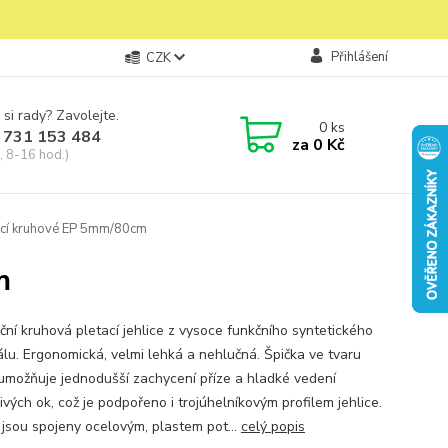
Přihlášení
CZK
 si rady? Zavolejte.
0
ks
 731 153 484
za
0 Kč
, 8-16 hod.)
tací kruhové EP 5mm/80cm
m
ční kruhová pletací jehlice z vysoce funkčního syntetického
álu. Ergonomická, velmi lehká a nehlučná. Špička ve tvaru
umožňuje jednodušší zachycení příze a hladké vedení
ivých ok, což je podpořeno i trojúhelníkovým profilem jehlice.
e jsou spojeny ocelovým, plastem pot...
celý popis