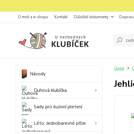
O mně a e-shopu
Kontakt
Důležité dokumenty
Doprava
Úvod
G
Návody
Jehl
Duhová klubíčka
Sady pro iluzivní pletení
Léto: Jednobarevné příze