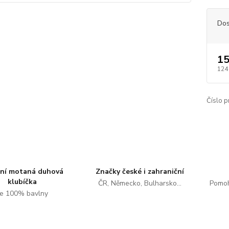
Dos
15
124
Číslo p
tní motaná duhová
Značky české i zahraniční
klubíčka
ČR, Německo, Bulharsko...
Pomoh
e 100% bavlny