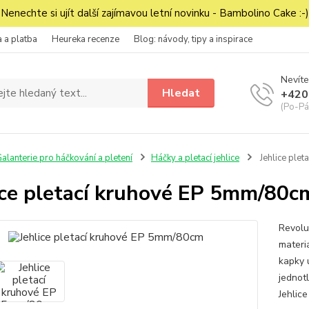
Nenechte si ujít další zajímavou letní novinku - Bambolino Cake :-)
 a platba
Heureka recenze
Blog: návody, tipy a inspirace
Nevíte
Hledat
+420
(Po-Pá
alanterie pro háčkování a pletení
Háčky a pletací jehlice
Jehlice ple
ice pletací kruhové EP 5mm/80c
Revolu
materi
kapky 
jednotl
Jehlic