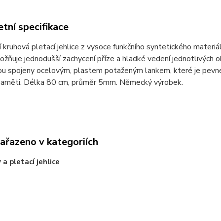
tní specifikace
 kruhová pletací jehlice z vysoce funkčního syntetického materiá
žňuje jednodušší zachycení příze a hladké vedení jednotlivých ok
sou spojeny ocelovým, plastem potaženým lankem, které je pevné
paměti. Délka 80 cm, průměr 5mm. Německý výrobek.
zařazeno v kategoriích
 a pletací jehlice