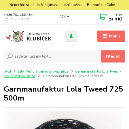
Nenechte si ujít další zajímavou letní novinku - Bambolino Cake :-)
0
ks
+420 731 153 484
CZK
za
0 Kč
(Po-Pá, 8-16 hod.)
Menu
Hledat
Úvod
Léto: Melíry a samovzorovací příze
Garnmanufaktur Lola Tweed -
bavlna/akryl/viskóza
Garnmanufaktur Lola Tweed 725 500m
Garnmanufaktur Lola Tweed 725
500m