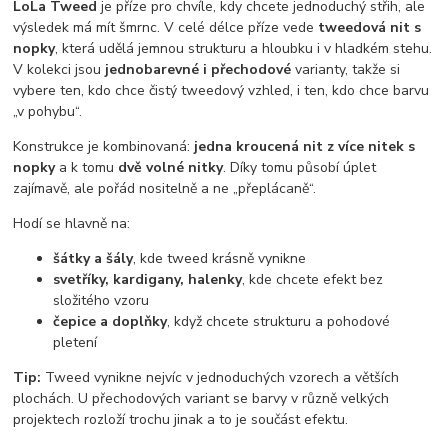
LoLa Tweed
je příze pro chvíle, kdy chcete jednoduchý střih, ale
výsledek má mít šmrnc. V celé délce příze vede
tweedová nit s
nopky
, která udělá jemnou strukturu a hloubku i v hladkém stehu.
V kolekci jsou
jednobarevné i přechodové
varianty, takže si
vybere ten, kdo chce čistý tweedový vzhled, i ten, kdo chce barvu
„v pohybu“.
Konstrukce je kombinovaná:
jedna kroucená nit z více nitek s
nopky
a k tomu
dvě volné nitky
. Díky tomu působí úplet
zajímavě, ale pořád nositelně a ne „přeplácaně“.
Hodí se hlavně na:
šátky a šály
, kde tweed krásně vynikne
svetříky, kardigany, halenky
, kde chcete efekt bez
složitého vzoru
čepice a doplňky
, když chcete strukturu a pohodové
pletení
Tip:
Tweed vynikne nejvíc v jednoduchých vzorech a větších
plochách. U přechodových variant se barvy v různě velkých
projektech rozloží trochu jinak a to je součást efektu.