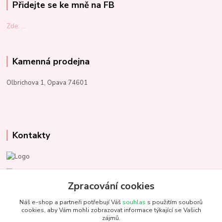
Přidejte se ke mně na FB
Zde: ...
Kamenná prodejna
Olbrichova 1, Opava 74601
Kontakty
Marcela Kupková
+420 731 153 484
Zpracování cookies
Náš e-shop a partneři potřebují Váš
souhlas
s použitím souborů
info@unezbednychklubicek.cz
cookies, aby Vám mohli zobrazovat informace týkající se Vašich
zájmů.