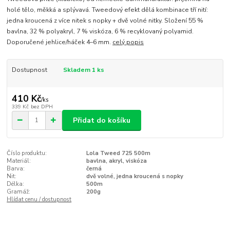
holé tělo, měkká a splývavá. Tweedový efekt dělá kombinace tří nití:
jedna kroucená z více nitek s nopky + dvě volné nitky. Složení 55 %
bavlna, 32 % polyakryl, 7 % viskóza, 6 % recyklovaný polyamid.
Doporučené jehlice/háček 4–6 mm.
celý popis
Dostupnost
Skladem 1 ks
410 Kč
/
ks
339 Kč
bez DPH
Přidat do košíku
Číslo produktu:
Lola Tweed 725 500m
Materiál:
bavlna, akryl, viskóza
Barva:
černá
Nit:
dvě volné, jedna kroucená s nopky
Délka:
500m
Gramáž:
200g
Hlídat cenu / dostupnost