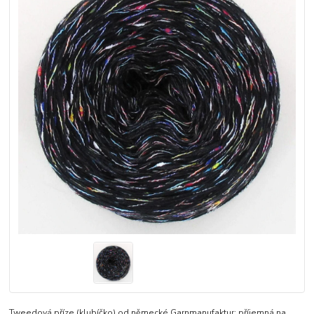
Tweedová příze (klubíčko) od německé Garnmanufaktur: příjemná na