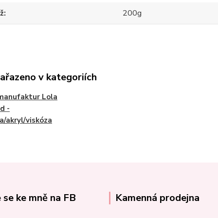
ž
200g
zařazeno v kategoriích
manufaktur Lola
d -
a/akryl/viskóza
e se ke mně na FB
Kamenná prodejna