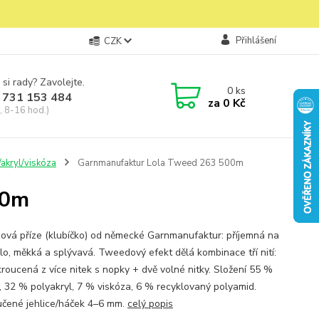
Přihlášení
CZK
 si rady? Zavolejte.
0
ks
 731 153 484
za
0 Kč
, 8-16 hod.)
akryl/viskóza
Garnmanufaktur Lola Tweed 263 500m
00m
vá příze (klubíčko) od německé Garnmanufaktur: příjemná na
ělo, měkká a splývavá. Tweedový efekt dělá kombinace tří nití:
kroucená z více nitek s nopky + dvě volné nitky. Složení 55 %
, 32 % polyakryl, 7 % viskóza, 6 % recyklovaný polyamid.
čené jehlice/háček 4–6 mm.
celý popis