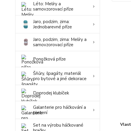
Léto: Melíry a
samovzorovací příze
Jaro, podzim, zima:
Jednobarevné příze
Jaro, podzim, zima: Melíry a
samovzorovací příze
Ponožková příze
Šňůry, špagáty, materiál
pro bytové a jiné dekorace
Doprodej klubíček
Galanterie pro háčkování a
pletení
Vlas
Set na výrobu háčkované
hračky