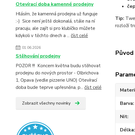
Otevírací doba kamenné prodejny
čep
Hlásím, že kamenná prodejna už funguje
Tip:
Tweed
:-) Sice není ještě dokonalá, stále na ní
rozloží tr
pracuju, ale zajít si pro klubíčko můžete
kdykoli v těchto dnech a ...
číst celé
01.06.2026
Původ 
Stěhování prodejny
POZOR !!! Koncem května budu stěhovat
prodejnu do nových prostor - Olbrichova
Param
1, Opava (vedle pizzerie UNO) Otevírací
doba bude teprve upřesněna, p...
číst celé
Materi
Barva
Zobrazit všechny novinky
Nit
Délka