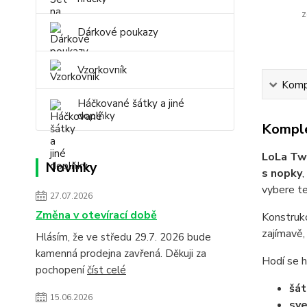
z
Dárkové poukazy
Vzorkovník
Kompl
Háčkované šátky a jiné
doplňky
Komple
LoLa T
Novinky
s nopky
,
vybere te
27.07.2026
Změna v otevírací době
Konstruk
zajímavě,
Hlásím, že ve středu 29.7. 2026 bude
kamenná prodejna zavřená. Děkuji za
Hodí se h
pochopení
číst celé
šát
15.06.2026
sve