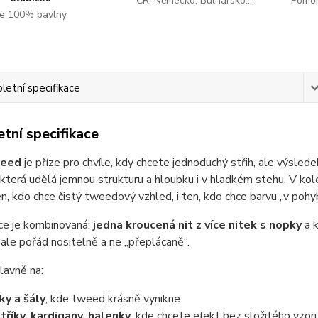
ČR, Německo, Bulharsko...
Pomoh
e 100% bavlny
etní specifikace
tní specifikace
weed
je příze pro chvíle, kdy chcete jednoduchý střih, ale výsle
 která udělá jemnou strukturu a hloubku i v hladkém stehu. V kol
n, kdo chce čistý tweedový vzhled, i ten, kdo chce barvu „v pohy
ce je kombinovaná:
jedna kroucená nit z více nitek s nopky
a 
 ale pořád nositelně a ne „přeplácaně“.
lavně na:
ky a šály
, kde tweed krásně vynikne
tříky, kardigany, halenky
, kde chcete efekt bez složitého vzor