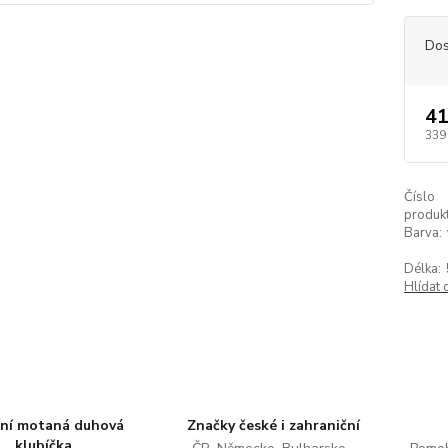
Dos
41
339
Číslo
produkt
Barva:
Délka:
Hlídat 
tní motaná duhová
Značky české i zahraniční
klubíčka