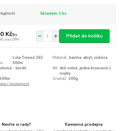
tupnost
Skladem 1 ks
0 Kč
/
ks
Přidat do košíku
 Kč
bez DPH
Lola Tweed 263
Materiál:
bavlna, akryl, viskóza
u:
500m
vínová - bordó
Nit:
dvě volné, jedna kroucená s
nopky
500m
Gramáž:
200g
cenu / dostupnost
Nevíte si rady?
Kamenná prodejna