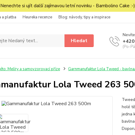
Nenechte si ujít další zajímavou letní novinku - Bambolino Cake :-)
 a platba
Heureka recenze
Blog: návody, tipy a inspirace
Nevíte
Hledat
+420
(Po-Pá
éto: Melíry a samovzorovací příze
Garnmanufaktur Lola Tweed - bavlna/
manufaktur Lola Tweed 263 5
Tweedo
holé t
jedna 
bavlna
Doporu