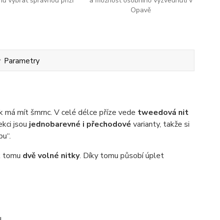
u vybrat správnou přízi
a možnost osobního vyzvednutí v
Opavě
Parametry
dek má mít šmrnc. V celé délce příze vede
tweedová nit
ekci jsou
jednobarevné i přechodové
varianty, takže si
bu“.
k tomu
dvě volné nitky
. Díky tomu působí úplet
u