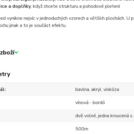
ice a doplňky
, když chcete strukturu a pohodové pletení
 vynikne nejvíc v jednoduchých vzorech a větších plochách. U p
ochu jinak a to je součást efektu.
zboží
etry
ál
bavlna, akryl, viskóza
vínová - bordó
dvě volné, jedna kroucená s
500m