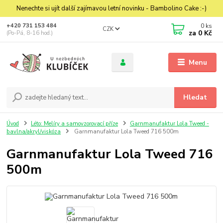
Nenechte si ujít další zajímavou letní novinku - Bambolino Cake :-)
0
ks
+420 731 153 484
CZK
za
0 Kč
(Po-Pá, 8-16 hod.)
Menu
Hledat
Úvod
Léto: Melíry a samovzorovací příze
Garnmanufaktur Lola Tweed -
bavlna/akryl/viskóza
Garnmanufaktur Lola Tweed 716 500m
Garnmanufaktur Lola Tweed 716
500m