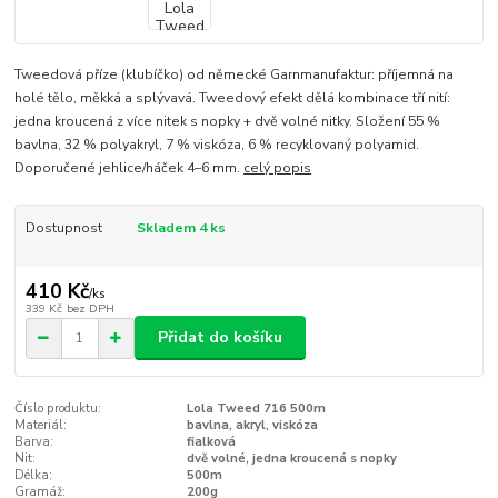
Tweedová příze (klubíčko) od německé Garnmanufaktur: příjemná na
holé tělo, měkká a splývavá. Tweedový efekt dělá kombinace tří nití:
jedna kroucená z více nitek s nopky + dvě volné nitky. Složení 55 %
bavlna, 32 % polyakryl, 7 % viskóza, 6 % recyklovaný polyamid.
Doporučené jehlice/háček 4–6 mm.
celý popis
Dostupnost
Skladem 4 ks
410 Kč
/
ks
339 Kč
bez DPH
Přidat do košíku
Číslo produktu:
Lola Tweed 716 500m
Materiál:
bavlna, akryl, viskóza
Barva:
fialková
Nit:
dvě volné, jedna kroucená s nopky
Délka:
500m
Gramáž:
200g