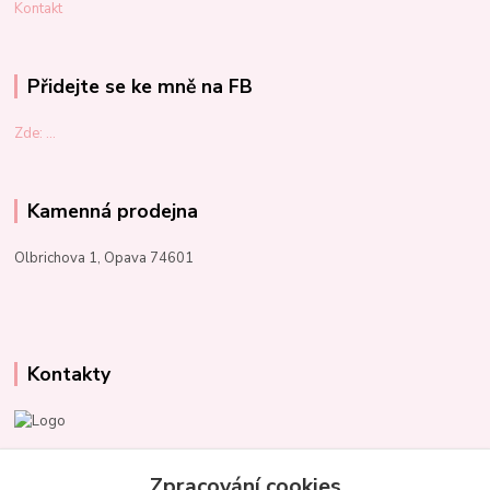
Kontakt
Přidejte se ke mně na FB
Zde: ...
Kamenná prodejna
Olbrichova 1, Opava 74601
Kontakty
Marcela Kupková
+420 731 153 484
Zpracování cookies