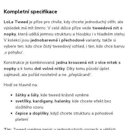
Kompletní specifikace
LoLa Tweed
je příze pro chvíle, kdy chcete jednoduchý střih, ale
výsledek má mít šmrnc. V celé délce příze vede
tweedová nit s
nopky
, která udělá jemnou strukturu a hloubku i v hladkém stehu.
V kolekci jsou
jednobarevné i přechodové
varianty, takže si
vybere ten, kdo chce čistý tweedový vzhled, i ten, kdo chce barvu
„v pohybu“.
Konstrukce je kombinovaná:
jedna kroucená nit z více nitek s
nopky
a k tomu
dvě volné nitky
. Díky tomu působí úplet
zajímavě, ale pořád nositelně a ne „přeplácaně“.
Hodí se hlavně na:
šátky a šály
, kde tweed krásně vynikne
svetříky, kardigany, halenky
, kde chcete efekt bez
složitého vzoru
čepice a doplňky
, když chcete strukturu a pohodové
pletení
Tip:
Tweed vynikne nejvíc v jednoduchých vzorech a větších