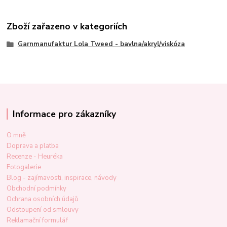
Zboží zařazeno v kategoriích
Garnmanufaktur Lola Tweed - bavlna/akryl/viskóza
Informace pro zákazníky
O mně
Doprava a platba
Recenze - Heuréka
Fotogalerie
Blog - zajímavosti, inspirace, návody
Obchodní podmínky
Ochrana osobních údajů
Odstoupení od smlouvy
Reklamační formulář