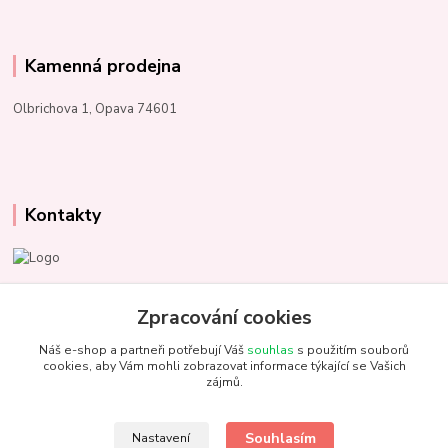
Kamenná prodejna
Olbrichova 1, Opava 74601
Kontakty
Marcela Kupková
+420 731 153 484
Zpracování cookies
Náš e-shop a partneři potřebují Váš
souhlas
s použitím souborů
info@unezbednychklubicek.cz
cookies, aby Vám mohli zobrazovat informace týkající se Vašich
zájmů.
Souhlasím
Nastavení