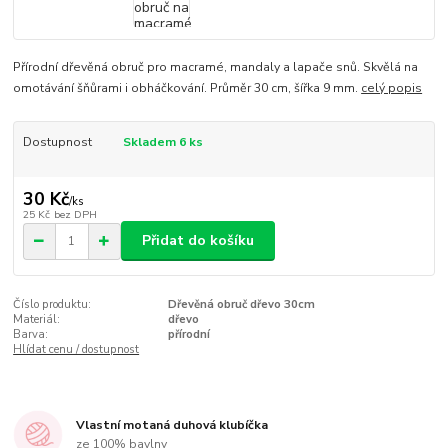
Přírodní dřevěná obruč pro macramé, mandaly a lapače snů. Skvělá na
omotávání šňůrami i obháčkování. Průměr 30 cm, šířka 9 mm.
celý popis
Dostupnost
Skladem 6 ks
30 Kč
/
ks
25 Kč
bez DPH
Přidat do košíku
Číslo produktu:
Dřevěná obruč dřevo 30cm
Materiál:
dřevo
Barva:
přírodní
Hlídat cenu / dostupnost
Vlastní motaná duhová klubíčka
ze 100% bavlny