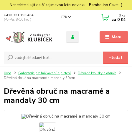
Nenechte si ujít další zajímavou letní novinku - Bambolino Cake :-)
0
ks
+420 731 153 484
CZK
za
0 Kč
(Po-Pá, 8-16 hod.)
Menu
Hledat
Úvod
Galanterie pro háčkování a pletení
Dřevěné kroužky a obruče
Dřevěná obruč na macramé a mandaly 30 cm
Dřevěná obruč na macramé a
mandaly 30 cm