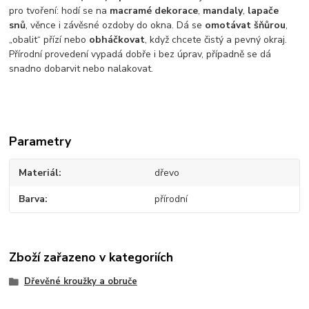
pro tvoření: hodí se na
macramé dekorace
,
mandaly
,
lapače
snů
, věnce i závěsné ozdoby do okna. Dá se
omotávat šňůrou
,
„obalit“ přízí nebo
obháčkovat
, když chcete čistý a pevný okraj.
Přírodní provedení vypadá dobře i bez úprav, případně se dá
snadno dobarvit nebo nalakovat.
Parametry
Materiál
dřevo
Barva
přírodní
Zboží zařazeno v kategoriích
Dřevěné kroužky a obruče