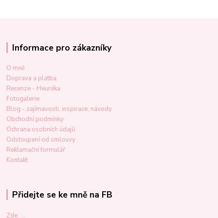
Informace pro zákazníky
O mně
Doprava a platba
Recenze - Heuréka
Fotogalerie
Blog - zajímavosti, inspirace, návody
Obchodní podmínky
Ochrana osobních údajů
Odstoupení od smlouvy
Reklamační formulář
Kontakt
Přidejte se ke mně na FB
Zde: ...