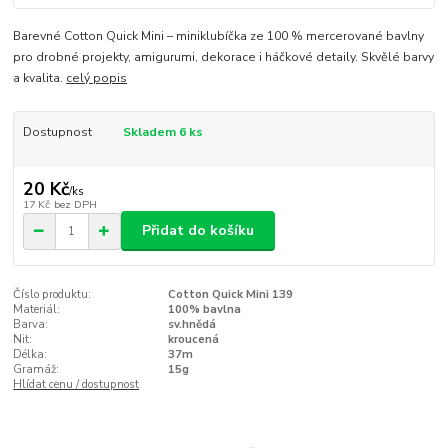
Barevné Cotton Quick Mini – miniklubíčka ze 100 % mercerované bavlny
pro drobné projekty, amigurumi, dekorace i háčkové detaily. Skvělé barvy
a kvalita.
celý popis
Dostupnost
Skladem 6 ks
20 Kč
/
ks
17 Kč
bez DPH
Přidat do košíku
Číslo produktu:
Cotton Quick Mini 139
Materiál:
100% bavlna
Barva:
sv.hnědá
Nit:
kroucená
Délka:
37m
Gramáž:
15g
Hlídat cenu / dostupnost