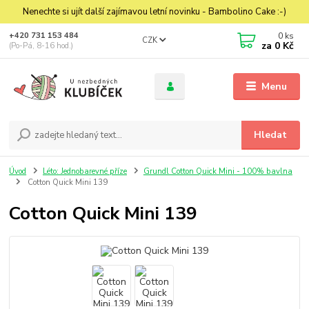
Nenechte si ujít další zajímavou letní novinku - Bambolino Cake :-)
0
ks
+420 731 153 484
CZK
za
0 Kč
(Po-Pá, 8-16 hod.)
Menu
Hledat
Úvod
Léto: Jednobarevné příze
Grundl Cotton Quick Mini - 100% bavlna
Cotton Quick Mini 139
Cotton Quick Mini 139