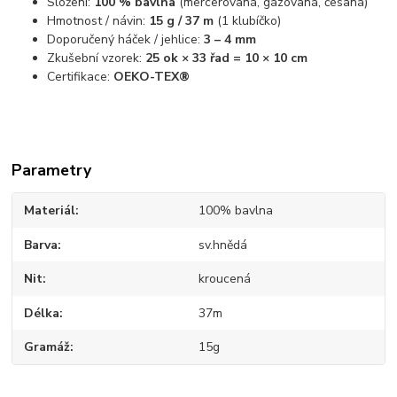
Složení:
100 % bavlna
(mercerovaná, gázovaná, česaná)
Hmotnost / návin:
15 g / 37 m
(1 klubíčko)
Doporučený háček / jehlice:
3 – 4 mm
Zkušební vzorek:
25 ok × 33 řad = 10 × 10 cm
Certifikace:
OEKO-TEX®
Parametry
Materiál
100% bavlna
Barva
sv.hnědá
Nit
kroucená
Délka
37m
Gramáž
15g