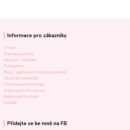
Informace pro zákazníky
O mně
Doprava a platba
Recenze - Heuréka
Fotogalerie
Blog - zajímavosti, inspirace, návody
Obchodní podmínky
Ochrana osobních údajů
Odstoupení od smlouvy
Reklamační formulář
Kontakt
Přidejte se ke mně na FB