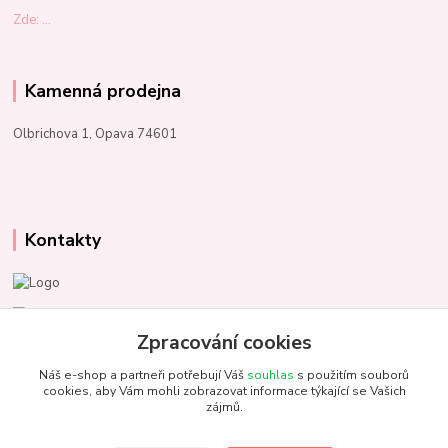
Zde: ...
Kamenná prodejna
Olbrichova 1, Opava 74601
Kontakty
Marcela Kupková
+420 731 153 484
Zpracování cookies
Náš e-shop a partneři potřebují Váš
souhlas
s použitím souborů
info@unezbednychklubicek.cz
cookies, aby Vám mohli zobrazovat informace týkající se Vašich
zájmů.