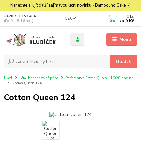
Nenechte si ujít další zajímavou letní novinku - Bambolino Cake :-)
0
ks
+420 731 153 484
CZK
za
0 Kč
(Po-Pá, 8-16 hod.)
Menu
Hledat
Úvod
Léto: Jednobarevné příze
Perfomance Cotton Queen - 100% bavlna
Cotton Queen 124
Cotton Queen 124