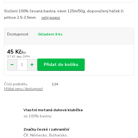
Složení 100% česaná bavlna, návin 125m/50g, doporučený háček či
jehlice 2,5-3,5mm.
celý popis
Dostupnost
Skladem 9 ks
45 Kč
/
ks
37 Kč
bez DPH
Přidat do košíku
Číslo produktu:
124
Hlídat cenu / dostupnost
Vlastní motaná duhová klubíčka
ze 100% bavlny
Značky české i zahraniční
ČR, Německo, Bulharsko...