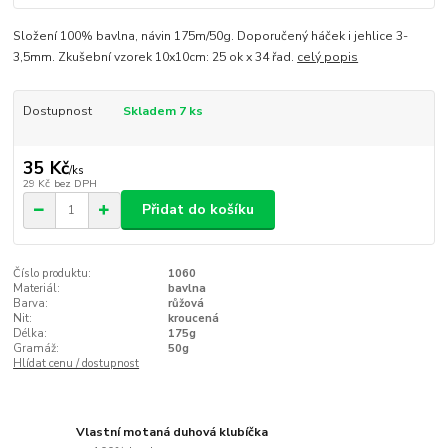
Složení 100% bavlna, návin 175m/50g. Doporučený háček i jehlice 3-
3,5mm. Zkušební vzorek 10x10cm: 25 ok x 34 řad.
celý popis
Dostupnost
Skladem 7 ks
35 Kč
/
ks
29 Kč
bez DPH
Přidat do košíku
Číslo produktu:
1060
Materiál:
bavlna
Barva:
růžová
Nit:
kroucená
Délka:
175g
Gramáž:
50g
Hlídat cenu / dostupnost
Vlastní motaná duhová klubíčka