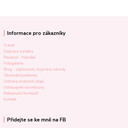
Informace pro zákazníky
O mně
Doprava a platba
Recenze - Heuréka
Fotogalerie
Blog - zajímavosti, inspirace, návody
Obchodní podmínky
Ochrana osobních údajů
Odstoupení od smlouvy
Reklamační formulář
Kontakt
Přidejte se ke mně na FB