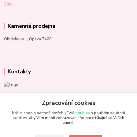
Zde: ...
Kamenná prodejna
Olbrichova 1, Opava 74601
Kontakty
Marcela Kupková
+420 731 153 484
Zpracování cookies
Náš e-shop a partneři potřebují Váš
souhlas
s použitím souborů
info@unezbednychklubicek.cz
cookies, aby Vám mohli zobrazovat informace týkající se Vašich
zájmů.