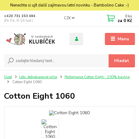
Nenechte si ujít další zajímavou letní novinku - Bambolino Cake :-)
0
ks
+420 731 153 484
CZK
za
0 Kč
(Po-Pá, 8-16 hod.)
Menu
Hledat
Úvod
Léto: Jednobarevné příze
Perfomance Cotton Eight - 100% bavlna
Cotton Eight 1060
Cotton Eight 1060