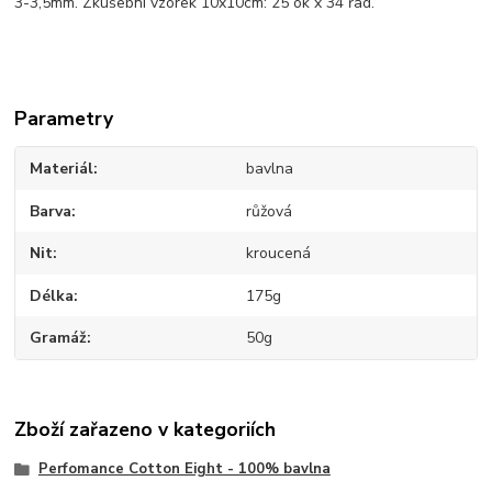
3-3,5mm. Zkušební vzorek 10x10cm: 25 ok x 34 řad.
Parametry
Materiál
bavlna
Barva
růžová
Nit
kroucená
Délka
175g
Gramáž
50g
Zboží zařazeno v kategoriích
Perfomance Cotton Eight - 100% bavlna