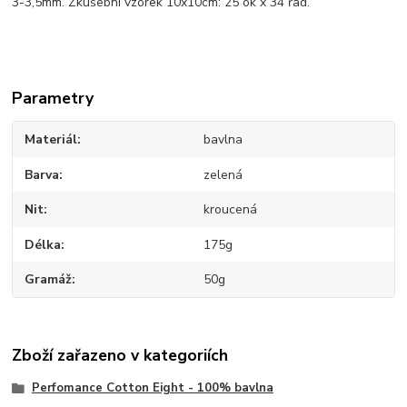
3-3,5mm. Zkušební vzorek 10x10cm: 25 ok x 34 řad.
Parametry
Materiál
bavlna
Barva
zelená
Nit
kroucená
Délka
175g
Gramáž
50g
Zboží zařazeno v kategoriích
Perfomance Cotton Eight - 100% bavlna