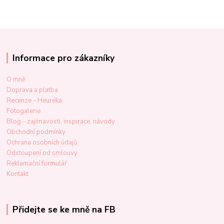
Informace pro zákazníky
O mně
Doprava a platba
Recenze - Heuréka
Fotogalerie
Blog - zajímavosti, inspirace, návody
Obchodní podmínky
Ochrana osobních údajů
Odstoupení od smlouvy
Reklamační formulář
Kontakt
Přidejte se ke mně na FB