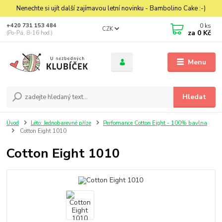
Nenechte si ujít další zajímavou letní novinku - Bambolino Cake :-)
0
ks
+420 731 153 484
CZK
za
0 Kč
(Po-Pá, 8-16 hod.)
Menu
Hledat
Úvod
Léto: Jednobarevné příze
Perfomance Cotton Eight - 100% bavlna
Cotton Eight 1010
Cotton Eight 1010