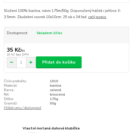
Složení 100% bavlna, návin 175m/50g. Doporučený háček i jehlice 3-
3,5mm. Zkušební vzorek 10x10cm: 25 ok x 34 řad.
celý popis
Dostupnost
Skladem 10 ks
35 Kč
/
ks
29 Kč
bez DPH
Přidat do košíku
Číslo produktu:
1010
Materiál:
bavlna
Barva:
zelená
Nit:
kroucená
Délka:
175g
Gramáž:
50g
Hlídat cenu / dostupnost
Vlastní motaná duhová klubíčka