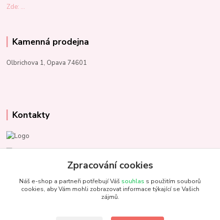
Zde: ...
Kamenná prodejna
Olbrichova 1, Opava 74601
Kontakty
Marcela Kupková
+420 731 153 484
Zpracování cookies
Náš e-shop a partneři potřebují Váš
souhlas
s použitím souborů
info@unezbednychklubicek.cz
cookies, aby Vám mohli zobrazovat informace týkající se Vašich
zájmů.