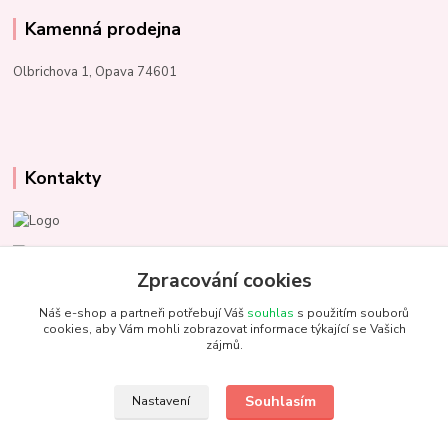
Kamenná prodejna
Olbrichova 1, Opava 74601
Kontakty
Marcela Kupková
+420 731 153 484
Zpracování cookies
Náš e-shop a partneři potřebují Váš
souhlas
s použitím souborů
info@unezbednychklubicek.cz
cookies, aby Vám mohli zobrazovat informace týkající se Vašich
zájmů.
Souhlasím
Nastavení