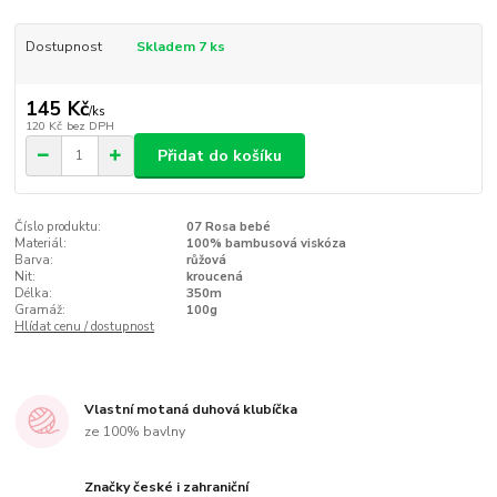
Dostupnost
Skladem 7 ks
145 Kč
/
ks
120 Kč
bez DPH
Přidat do košíku
Číslo produktu:
07 Rosa bebé
Materiál:
100% bambusová viskóza
Barva:
růžová
Nit:
kroucená
Délka:
350m
Gramáž:
100g
Hlídat cenu / dostupnost
Vlastní motaná duhová klubíčka
ze 100% bavlny
Značky české i zahraniční