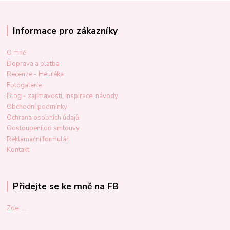
Informace pro zákazníky
O mně
Doprava a platba
Recenze - Heuréka
Fotogalerie
Blog - zajímavosti, inspirace, návody
Obchodní podmínky
Ochrana osobních údajů
Odstoupení od smlouvy
Reklamační formulář
Kontakt
Přidejte se ke mně na FB
Zde: ...