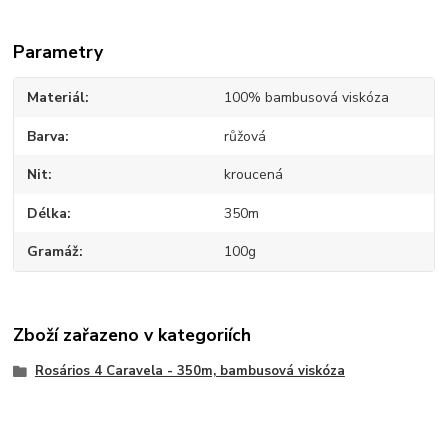
Parametry
Materiál
100% bambusová viskóza
Barva
růžová
Nit
kroucená
Délka
350m
Gramáž
100g
Zboží zařazeno v kategoriích
Rosários 4 Caravela - 350m, bambusová viskóza