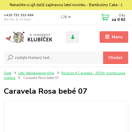
Nenechte si ujít další zajímavou letní novinku - Bambolino Cake :-)
0
ks
+420 731 153 484
CZK
za
0 Kč
(Po-Pá, 8-16 hod.)
Menu
Hledat
Úvod
Léto: Jednobarevné příze
Rosários 4 Caravela - 350m, bambusová
viskóza
Caravela Rosa bebé 07
Caravela Rosa bebé 07