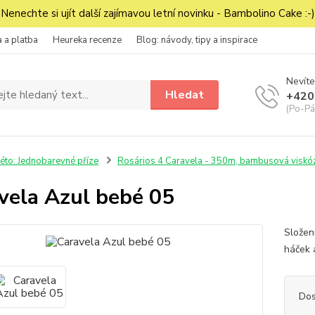
Nenechte si ujít další zajímavou letní novinku - Bambolino Cake :-)
 a platba
Heureka recenze
Blog: návody, tipy a inspirace
Nevíte
Hledat
+420
(Po-Pá
éto: Jednobarevné příze
Rosários 4 Caravela - 350m, bambusová viskó
vela Azul bebé 05
Složen
háček 
Dos