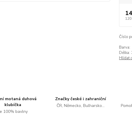
14
120
Číslo p
Barva:
Délka:
Hlídat 
tní motaná duhová
Značky české i zahraniční
klubíčka
ČR, Německo, Bulharsko...
Pomoh
e 100% bavlny