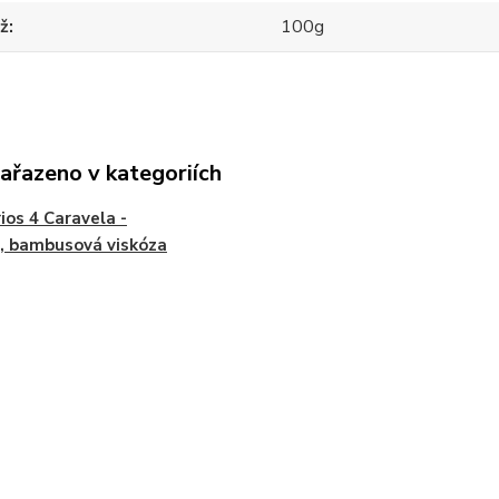
ž
100g
zařazeno v kategoriích
ios 4 Caravela -
, bambusová viskóza