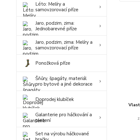
Léto: Melíry a
samovzorovací příze
Jaro, podzim, zima:
Jednobarevné příze
Jaro, podzim, zima: Melíry a
samovzorovací příze
Ponožková příze
Šňůry, špagáty, materiál
pro bytové a jiné dekorace
Doprodej klubíček
Vlas
Galanterie pro háčkování a
z
pletení
Set na výrobu háčkované
hračky