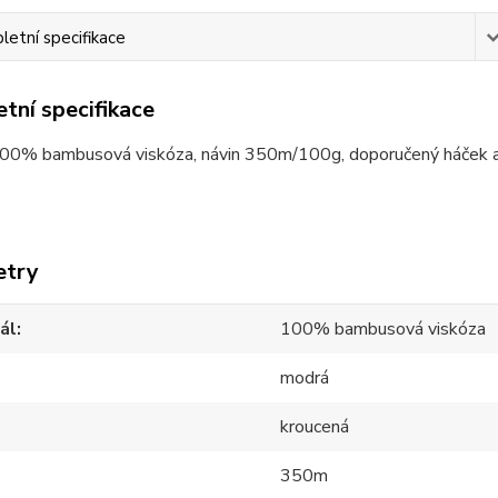
etní specifikace
tní specifikace
100% bambusová viskóza, návin 350m/100g, doporučený háček a
etry
ál
100% bambusová viskóza
modrá
kroucená
350m