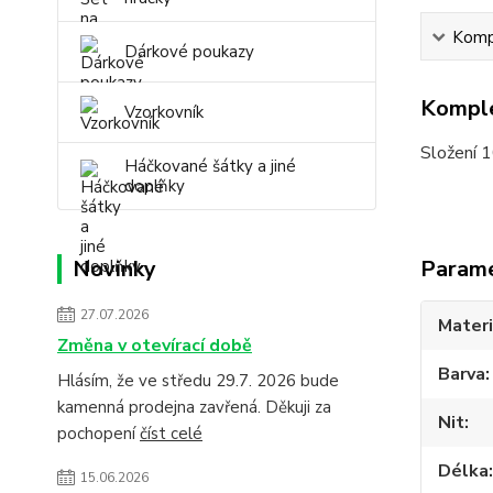
Kompl
Dárkové poukazy
Komple
Vzorkovník
Složení 
Háčkované šátky a jiné
doplňky
Novinky
Param
27.07.2026
Materi
Změna v otevírací době
Barva
Hlásím, že ve středu 29.7. 2026 bude
kamenná prodejna zavřená. Děkuji za
Nit
pochopení
číst celé
Délka
15.06.2026