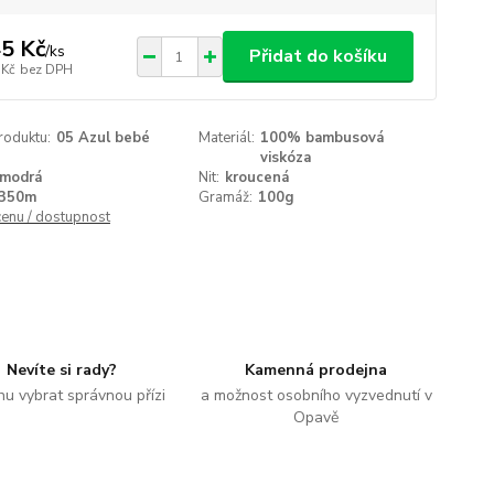
5 Kč
/
ks
Přidat do košíku
 Kč
bez DPH
roduktu:
05 Azul bebé
Materiál:
100% bambusová
viskóza
modrá
Nit:
kroucená
350m
Gramáž:
100g
cenu / dostupnost
Nevíte si rady?
Kamenná prodejna
u vybrat správnou přízi
a možnost osobního vyzvednutí v
Opavě