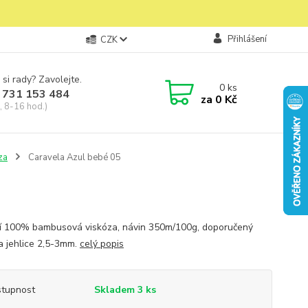
Přihlášení
CZK
 si rady? Zavolejte.
0
ks
 731 153 484
za
0 Kč
, 8-16 hod.)
za
Caravela Azul bebé 05
í 100% bambusová viskóza, návin 350m/100g, doporučený
a jehlice 2,5-3mm.
celý popis
tupnost
Skladem 3 ks