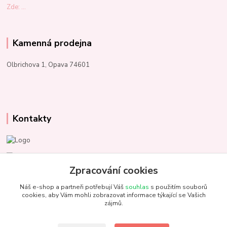
Zde: ...
Kamenná prodejna
Olbrichova 1, Opava 74601
Kontakty
Marcela Kupková
+420 731 153 484
Zpracování cookies
Náš e-shop a partneři potřebují Váš
souhlas
s použitím souborů
info@unezbednychklubicek.cz
cookies, aby Vám mohli zobrazovat informace týkající se Vašich
zájmů.