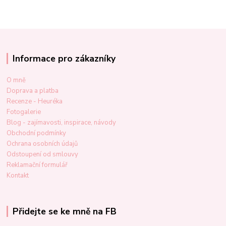
Informace pro zákazníky
O mně
Doprava a platba
Recenze - Heuréka
Fotogalerie
Blog - zajímavosti, inspirace, návody
Obchodní podmínky
Ochrana osobních údajů
Odstoupení od smlouvy
Reklamační formulář
Kontakt
Přidejte se ke mně na FB