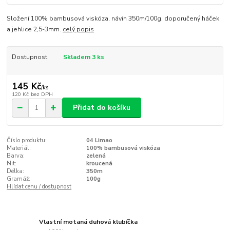
Složení 100% bambusová viskóza, návin 350m/100g, doporučený háček
a jehlice 2,5-3mm.
celý popis
Dostupnost
Skladem 3 ks
145 Kč
/
ks
120 Kč
bez DPH
Přidat do košíku
Číslo produktu:
04 Limao
Materiál:
100% bambusová viskóza
Barva:
zelená
Nit:
kroucená
Délka:
350m
Gramáž:
100g
Hlídat cenu / dostupnost
Vlastní motaná duhová klubíčka