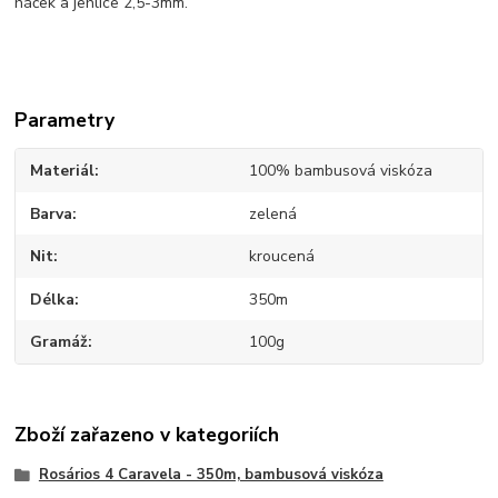
háček a jehlice 2,5-3mm.
Parametry
Materiál
100% bambusová viskóza
Barva
zelená
Nit
kroucená
Délka
350m
Gramáž
100g
Zboží zařazeno v kategoriích
Rosários 4 Caravela - 350m, bambusová viskóza