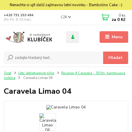
Nenechte si ujít další zajímavou letní novinku - Bambolino Cake :-)
0
ks
+420 731 153 484
CZK
za
0 Kč
(Po-Pá, 8-16 hod.)
Menu
Hledat
Úvod
Léto: Jednobarevné příze
Rosários 4 Caravela - 350m, bambusová
viskóza
Caravela Limao 04
Caravela Limao 04