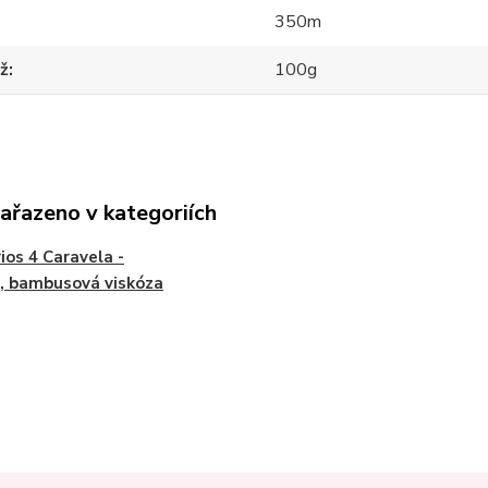
350m
ž
100g
zařazeno v kategoriích
ios 4 Caravela -
, bambusová viskóza