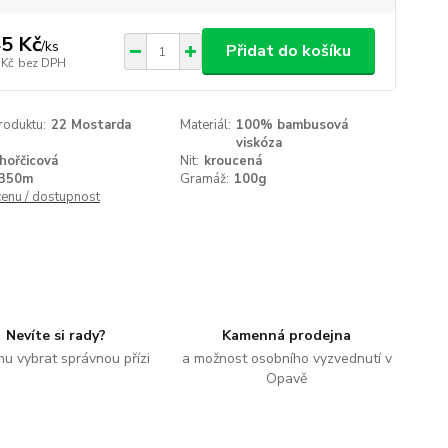
5 Kč
/
ks
Přidat do košíku
 Kč
bez DPH
roduktu:
22 Mostarda
Materiál:
100% bambusová
viskóza
hořčicová
Nit:
kroucená
350m
Gramáž:
100g
cenu / dostupnost
Nevíte si rady?
Kamenná prodejna
u vybrat správnou přízi
a možnost osobního vyzvednutí v
Opavě