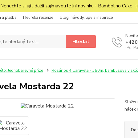
Nenechte si ujít další zajímavou letní novinku - Bambolino Cake :-)
 a platba
Heureka recenze
Blog: návody, tipy a inspirace
Nevíte
Hledat
+420
(Po-Pá
éto: Jednobarevné příze
Rosários 4 Caravela - 350m, bambusová viskó
vela Mostarda 22
Složen
háček 
Dos