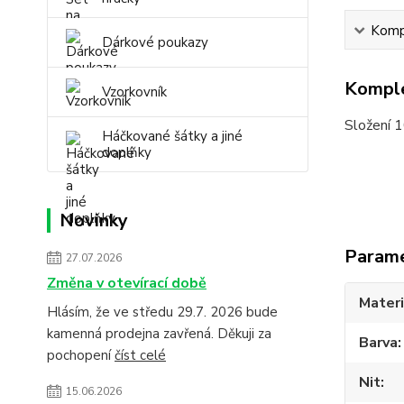
Kompl
Dárkové poukazy
Komple
Vzorkovník
Složení 
Háčkované šátky a jiné
doplňky
Novinky
Param
27.07.2026
Změna v otevírací době
Materi
Hlásím, že ve středu 29.7. 2026 bude
kamenná prodejna zavřená. Děkuji za
Barva
pochopení
číst celé
Nit
15.06.2026