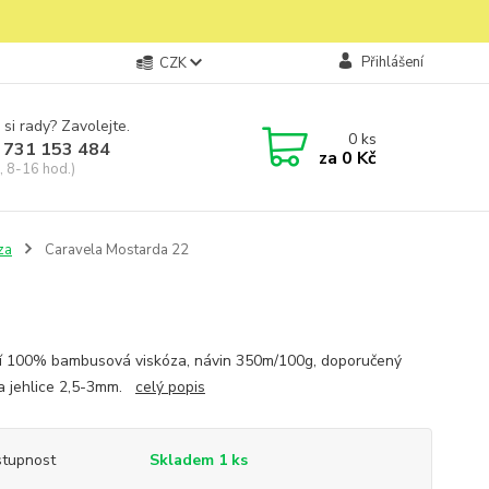
Přihlášení
CZK
 si rady? Zavolejte.
0
ks
 731 153 484
za
0 Kč
, 8-16 hod.)
za
Caravela Mostarda 22
í 100% bambusová viskóza, návin 350m/100g, doporučený
a jehlice 2,5-3mm.
celý popis
tupnost
Skladem 1 ks