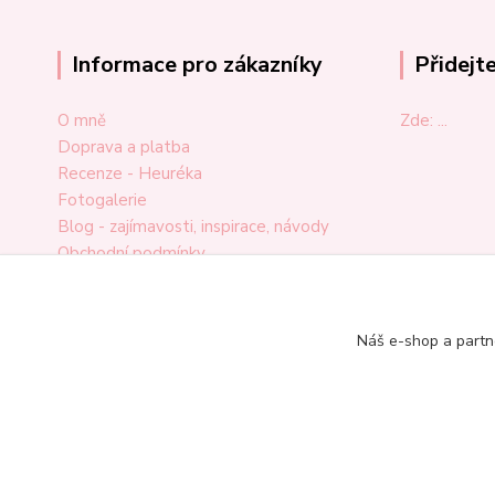
Informace pro zákazníky
Přidejt
O mně
Zde: ...
Doprava a platba
Recenze - Heuréka
Fotogalerie
Blog - zajímavosti, inspirace, návody
Obchodní podmínky
Ochrana osobních údajů
Odstoupení od smlouvy
Reklamační formulář
Náš e-shop a partn
Kontakt