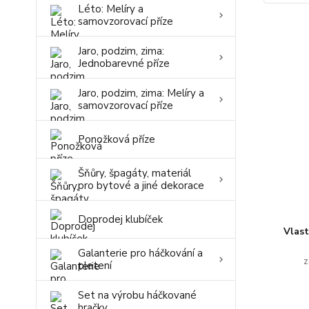
Léto: Melíry a
samovzorovací příze
Jaro, podzim, zima:
Jednobarevné příze
Jaro, podzim, zima: Melíry a
samovzorovací příze
Ponožková příze
Šňůry, špagáty, materiál
pro bytové a jiné dekorace
Doprodej klubíček
Vlas
Galanterie pro háčkování a
z
pletení
Set na výrobu háčkované
hračky