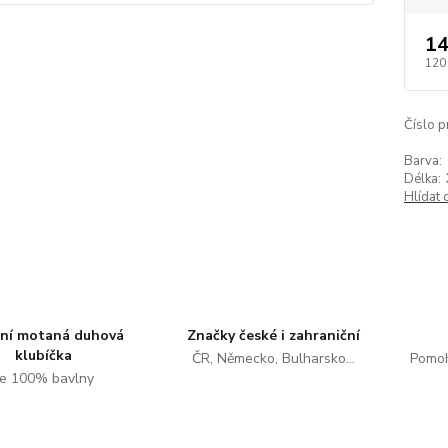
14
120
Číslo p
Barva:
Délka:
Hlídat 
tní motaná duhová
Značky české i zahraniční
klubíčka
ČR, Německo, Bulharsko...
Pomoh
e 100% bavlny