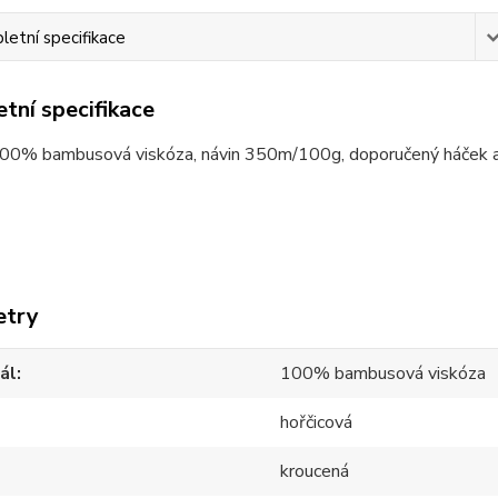
etní specifikace
tní specifikace
100% bambusová viskóza, návin 350m/100g, doporučený háček a
etry
ál
100% bambusová viskóza
hořčicová
kroucená