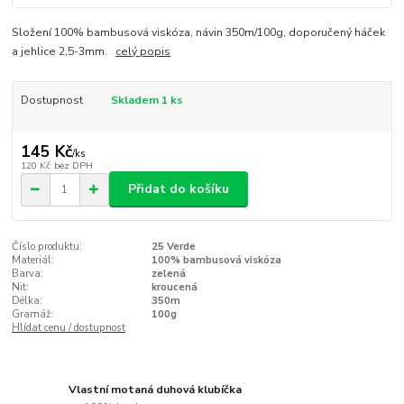
Složení 100% bambusová viskóza, návin 350m/100g, doporučený háček
a jehlice 2,5-3mm.
celý popis
Dostupnost
Skladem 1 ks
145 Kč
/
ks
120 Kč
bez DPH
Přidat do košíku
Číslo produktu:
25 Verde
Materiál:
100% bambusová viskóza
Barva:
zelená
Nit:
kroucená
Délka:
350m
Gramáž:
100g
Hlídat cenu / dostupnost
Vlastní motaná duhová klubíčka