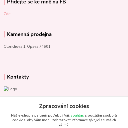
Přidejte se ke mně na FB
Zde: ...
Kamenná prodejna
Olbrichova 1, Opava 74601
Kontakty
Marcela Kupková
+420 731 153 484
Zpracování cookies
Náš e-shop a partneři potřebují Váš
souhlas
s použitím souborů
info@unezbednychklubicek.cz
cookies, aby Vám mohli zobrazovat informace týkající se Vašich
zájmů.