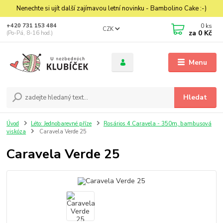
Nenechte si ujít další zajímavou letní novinku - Bambolino Cake :-)
0
ks
+420 731 153 484
CZK
za
0 Kč
(Po-Pá, 8-16 hod.)
Menu
Hledat
Úvod
Léto: Jednobarevné příze
Rosários 4 Caravela - 350m, bambusová
viskóza
Caravela Verde 25
Caravela Verde 25