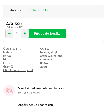
Dostupnost
Skladem 3 ks
235 Kč
/
ks
194 Kč
bez DPH
Přidat do košíku
Číslo produktu:
CC 117
Materiál:
bavlna, akryl
Barva:
oranžová, zelená
Nit:
kroucená
Délka:
850m
Gramáž:
200g
Hlídat cenu / dostupnost
Vlastní motaná duhová klubíčka
ze 100% bavlny
Značky české i zahraniční