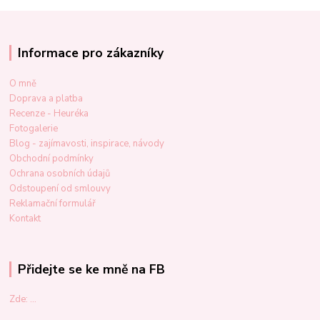
Informace pro zákazníky
O mně
Doprava a platba
Recenze - Heuréka
Fotogalerie
Blog - zajímavosti, inspirace, návody
Obchodní podmínky
Ochrana osobních údajů
Odstoupení od smlouvy
Reklamační formulář
Kontakt
Přidejte se ke mně na FB
Zde: ...