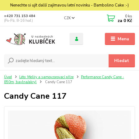
Nenechte si ujít další zajímavou letní novinku - Bambolino Cake :-)
0
ks
+420 731 153 484
CZK
za
0 Kč
(Po-Pá, 8-16 hod.)
Menu
Hledat
Úvod
Léto: Melíry a samovzorovací příze
Performance Candy Cane -
850m, bavlna/akryl
Candy Cane 117
Candy Cane 117