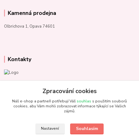
Kamenná prodejna
Olbrichova 1, Opava 74601
Kontakty
Marcela Kupková
+420 731 153 484
Zpracování cookies
Náš e-shop a partneři potřebují Váš
souhlas
s použitím souborů
info@unezbednychklubicek.cz
cookies, aby Vám mohli zobrazovat informace týkající se Vašich
zájmů.
Souhlasím
Nastavení