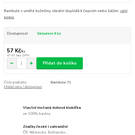
Bambule z umělé kožešiny, ideální doplněk k čepicím nebo šálům.
celý
popis
Dostupnost
Skladem 9 ks
57 Kč
/
ks
47 Kč
bez DPH
Přidat do košíku
Číslo produktu:
Bambule 71
Hlídat cenu / dostupnost
Vlastní motaná duhová klubíčka
ze 100% bavlny
Značky české i zahraniční
ČR, Německo, Bulharsko...