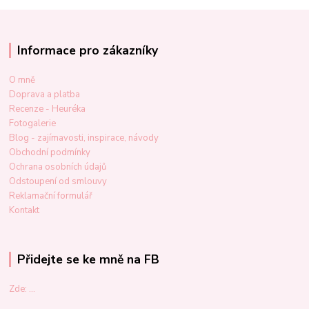
Informace pro zákazníky
O mně
Doprava a platba
Recenze - Heuréka
Fotogalerie
Blog - zajímavosti, inspirace, návody
Obchodní podmínky
Ochrana osobních údajů
Odstoupení od smlouvy
Reklamační formulář
Kontakt
Přidejte se ke mně na FB
Zde: ...