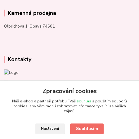
Kamenná prodejna
Olbrichova 1, Opava 74601
Kontakty
Marcela Kupková
+420 731 153 484
Zpracování cookies
Náš e-shop a partneři potřebují Váš
souhlas
s použitím souborů
info@unezbednychklubicek.cz
cookies, aby Vám mohli zobrazovat informace týkající se Vašich
zájmů.
Souhlasím
Nastavení