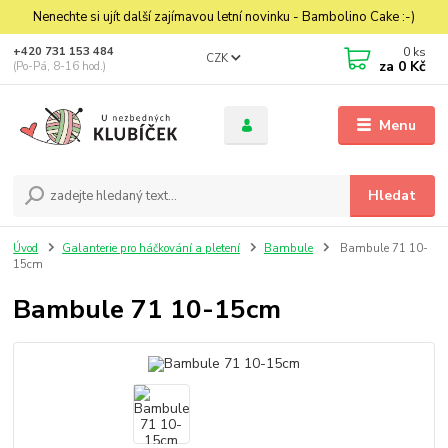
Nenechte si ujít další zajímavou letní novinku - Bambolino Cake :-)
0
ks
+420 731 153 484
CZK
za
0 Kč
(Po-Pá, 8-16 hod.)
Menu
Hledat
Úvod
Galanterie pro háčkování a pletení
Bambule
Bambule 71 10-
15cm
Bambule 71 10-15cm