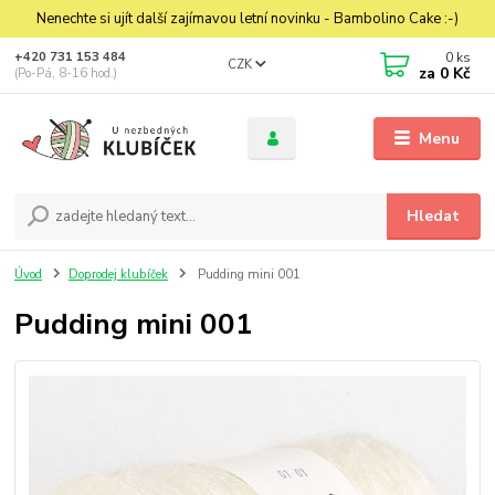
Nenechte si ujít další zajímavou letní novinku - Bambolino Cake :-)
0
ks
+420 731 153 484
CZK
za
0 Kč
(Po-Pá, 8-16 hod.)
Menu
Hledat
Úvod
Doprodej klubíček
Pudding mini 001
Pudding mini 001