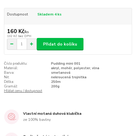
Dostupnost
Skladem 4 ks
160 Kč
/
ks
132 Kč
bez DPH
Přidat do košíku
Číslo produktu:
Pudding mini 001
Materiál:
akryl, mohér, polyester, vlna
Barva:
smetanová
Nit:
nekroucená trojnitka
Délka:
250m
Gramáž:
200g
Hlídat cenu / dostupnost
Vlastní motaná duhová klubíčka
ze 100% bavlny