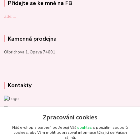
Přidejte se ke mně na FB
Zde: ...
Kamenná prodejna
Olbrichova 1, Opava 74601
Kontakty
Marcela Kupková
+420 731 153 484
Zpracování cookies
Náš e-shop a partneři potřebují Váš
souhlas
s použitím souborů
info@unezbednychklubicek.cz
cookies, aby Vám mohli zobrazovat informace týkající se Vašich
zájmů.