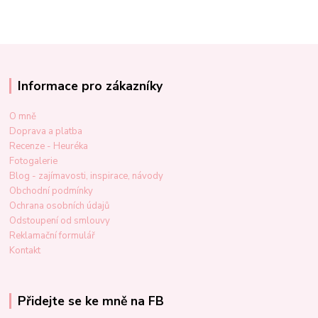
Informace pro zákazníky
O mně
Doprava a platba
Recenze - Heuréka
Fotogalerie
Blog - zajímavosti, inspirace, návody
Obchodní podmínky
Ochrana osobních údajů
Odstoupení od smlouvy
Reklamační formulář
Kontakt
Přidejte se ke mně na FB