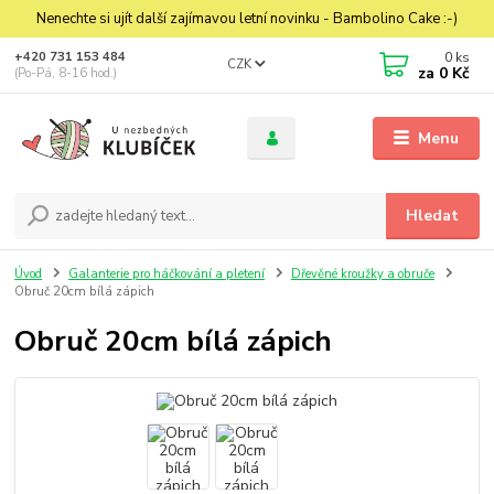
Nenechte si ujít další zajímavou letní novinku - Bambolino Cake :-)
0
ks
+420 731 153 484
CZK
za
0 Kč
(Po-Pá, 8-16 hod.)
Menu
Hledat
Úvod
Galanterie pro háčkování a pletení
Dřevěné kroužky a obruče
Obruč 20cm bílá zápich
Obruč 20cm bílá zápich