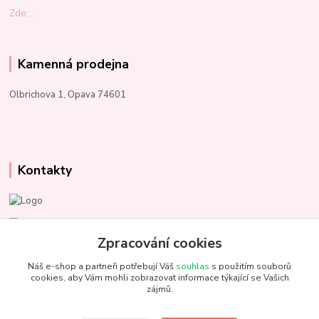
Zde: ...
Kamenná prodejna
Olbrichova 1, Opava 74601
Kontakty
Marcela Kupková
+420 731 153 484
Zpracování cookies
Náš e-shop a partneři potřebují Váš
souhlas
s použitím souborů
info@unezbednychklubicek.cz
cookies, aby Vám mohli zobrazovat informace týkající se Vašich
zájmů.