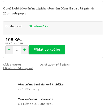
Obruč k obháčkování na zápichu dlouhém 50cm. Barva bílá, průměr
20cm.
celý popis
Dostupnost
Skladem 8 ks
108 Kč
/
ks
89 Kč
bez DPH
Přidat do košíku
Číslo produktu:
Obruč 20cm bílá zápich
Hlídat cenu / dostupnost
Vlastní motaná duhová klubíčka
ze 100% bavlny
Značky české i zahraniční
ČR, Německo, Bulharsko...