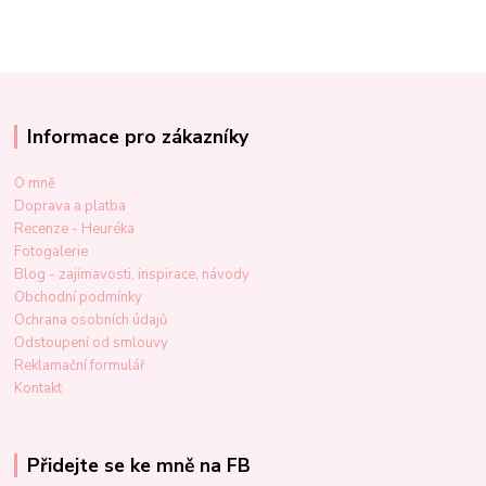
Informace pro zákazníky
O mně
Doprava a platba
Recenze - Heuréka
Fotogalerie
Blog - zajímavosti, inspirace, návody
Obchodní podmínky
Ochrana osobních údajů
Odstoupení od smlouvy
Reklamační formulář
Kontakt
Přidejte se ke mně na FB