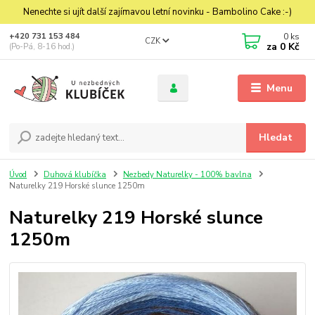
Nenechte si ujít další zajímavou letní novinku - Bambolino Cake :-)
0
ks
+420 731 153 484
CZK
za
0 Kč
(Po-Pá, 8-16 hod.)
Menu
Hledat
Úvod
Duhová klubíčka
Nezbedy Naturelky - 100% bavlna
Naturelky 219 Horské slunce 1250m
Naturelky 219 Horské slunce
1250m