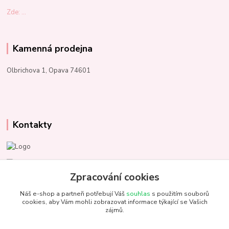
Zde: ...
Kamenná prodejna
Olbrichova 1, Opava 74601
Kontakty
Marcela Kupková
+420 731 153 484
Zpracování cookies
Náš e-shop a partneři potřebují Váš
souhlas
s použitím souborů
info@unezbednychklubicek.cz
cookies, aby Vám mohli zobrazovat informace týkající se Vašich
zájmů.