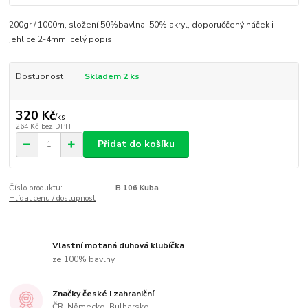
200gr / 1000m, složení 50%bavlna, 50% akryl, doporuččený háček i
jehlice 2-4mm.
celý popis
Dostupnost
Skladem 2 ks
320 Kč
/
ks
264 Kč
bez DPH
Přidat do košíku
Číslo produktu:
B 106 Kuba
Hlídat cenu / dostupnost
Vlastní motaná duhová klubíčka
ze 100% bavlny
Značky české i zahraniční
ČR, Německo, Bulharsko...