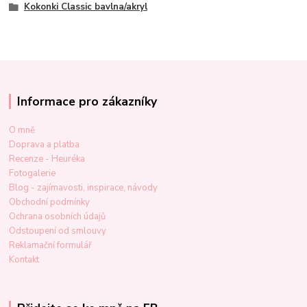
Kokonki Classic bavlna/akryl
Informace pro zákazníky
O mně
Doprava a platba
Recenze - Heuréka
Fotogalerie
Blog - zajímavosti, inspirace, návody
Obchodní podmínky
Ochrana osobních údajů
Odstoupení od smlouvy
Reklamační formulář
Kontakt