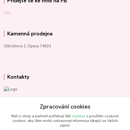
Přidejte se ke mně na FB
Zde: ...
Kamenná prodejna
Olbrichova 1, Opava 74601
Kontakty
Marcela Kupková
+420 731 153 484
Zpracování cookies
Náš e-shop a partneři potřebují Váš
souhlas
s použitím souborů
info@unezbednychklubicek.cz
cookies, aby Vám mohli zobrazovat informace týkající se Vašich
zájmů.