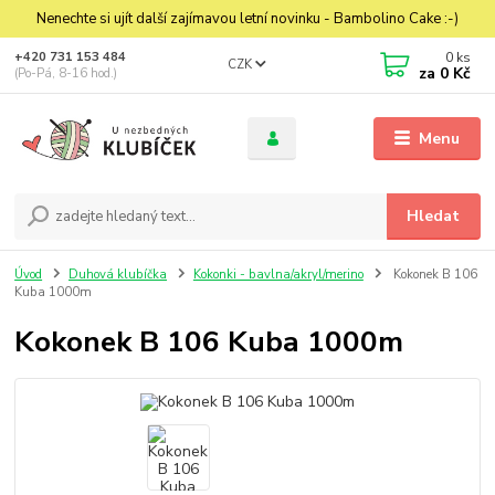
Nenechte si ujít další zajímavou letní novinku - Bambolino Cake :-)
0
ks
+420 731 153 484
CZK
za
0 Kč
(Po-Pá, 8-16 hod.)
Menu
Hledat
Úvod
Duhová klubíčka
Kokonki - bavlna/akryl/merino
Kokonek B 106
Kuba 1000m
Kokonek B 106 Kuba 1000m