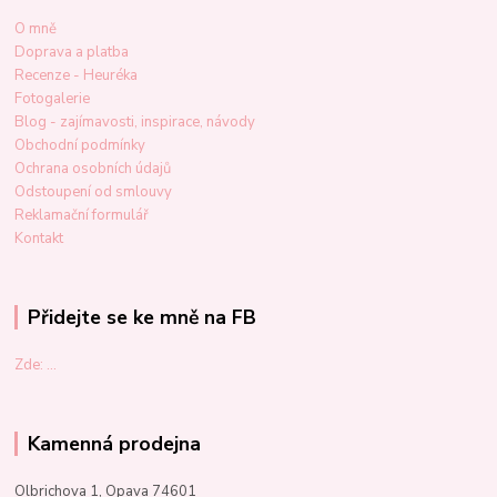
O mně
Doprava a platba
Recenze - Heuréka
Fotogalerie
Blog - zajímavosti, inspirace, návody
Obchodní podmínky
Ochrana osobních údajů
Odstoupení od smlouvy
Reklamační formulář
Kontakt
Přidejte se ke mně na FB
Zde: ...
Kamenná prodejna
Olbrichova 1, Opava 74601