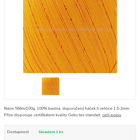
Návin 566m/100g, 100% bavlna, doporučený háček či jehlice 1,5-2mm.
Příze disponuje certifikátem kvality Oeko tex standart.
celý popis
Dostupnost
Skladem 1 ks