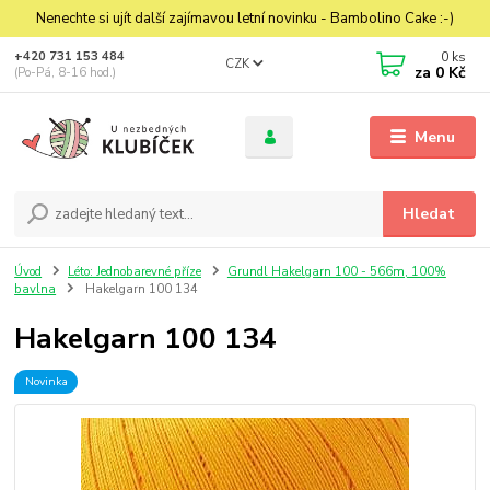
Nenechte si ujít další zajímavou letní novinku - Bambolino Cake :-)
0
ks
+420 731 153 484
CZK
za
0 Kč
(Po-Pá, 8-16 hod.)
Menu
Hledat
Úvod
Léto: Jednobarevné příze
Grundl Hakelgarn 100 - 566m, 100%
bavlna
Hakelgarn 100 134
Hakelgarn 100 134
Novinka