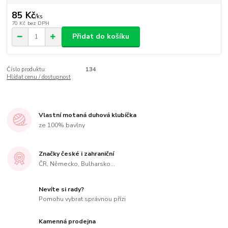
85 Kč
/
ks
70 Kč
bez DPH
Přidat do košíku
Číslo produktu:
134
Hlídat cenu / dostupnost
Vlastní motaná duhová klubíčka
ze 100% bavlny
Značky české i zahraniční
ČR, Německo, Bulharsko...
Nevíte si rady?
Pomohu vybrat správnou přízi
Kamenná prodejna