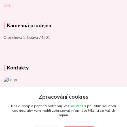
Zde: ...
Kamenná prodejna
Olbrichova 1, Opava 74601
Kontakty
Marcela Kupková
+420 731 153 484
Zpracování cookies
Náš e-shop a partneři potřebují Váš
souhlas
s použitím souborů
info@unezbednychklubicek.cz
cookies, aby Vám mohli zobrazovat informace týkající se Vašich
zájmů.