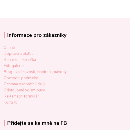
Informace pro zákazníky
O mně
Doprava a platba
Recenze - Heuréka
Fotogalerie
Blog - zajímavosti, inspirace, návody
Obchodní podmínky
Ochrana osobních údajů
Odstoupení od smlouvy
Reklamační formulář
Kontakt
Přidejte se ke mně na FB