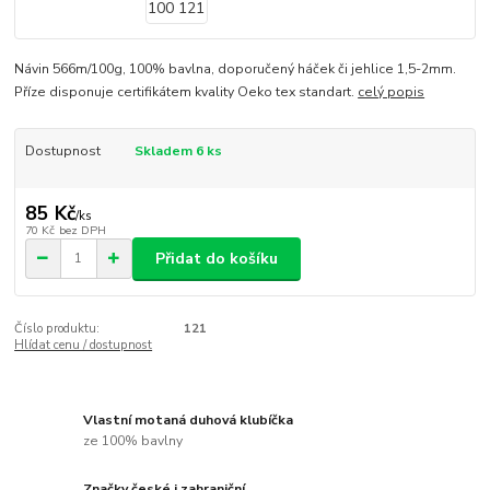
Návin 566m/100g, 100% bavlna, doporučený háček či jehlice 1,5-2mm.
Příze disponuje certifikátem kvality Oeko tex standart.
celý popis
Dostupnost
Skladem 6 ks
85 Kč
/
ks
70 Kč
bez DPH
Přidat do košíku
Číslo produktu:
121
Hlídat cenu / dostupnost
Vlastní motaná duhová klubíčka
ze 100% bavlny
Značky české i zahraniční