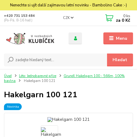
Nenechte si ujít další zajímavou letní novinku - Bambolino Cake :-)
0
ks
+420 731 153 484
CZK
za
0 Kč
(Po-Pá, 8-16 hod.)
Menu
Hledat
Úvod
Léto: Jednobarevné příze
Grundl Hakelgarn 100 - 566m, 100%
bavlna
Hakelgarn 100 121
Hakelgarn 100 121
Novinka