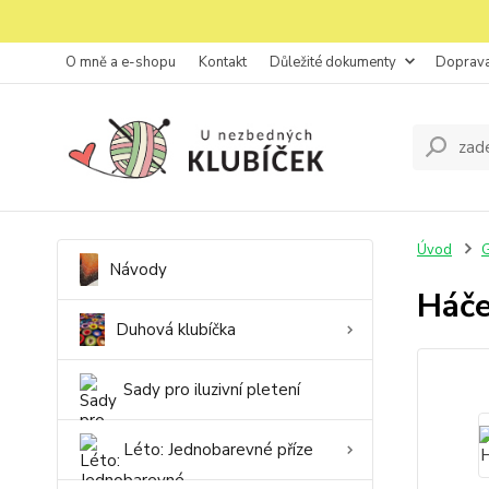
O mně a e-shopu
Kontakt
Důležité dokumenty
Doprava
Úvod
G
Návody
Háč
Duhová klubíčka
Sady pro iluzivní pletení
Léto: Jednobarevné příze