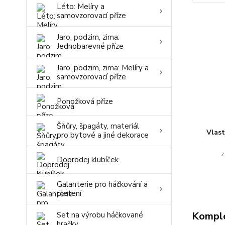
Léto: Melíry a
samovzorovací příze
Jaro, podzim, zima:
Jednobarevné příze
Jaro, podzim, zima: Melíry a
samovzorovací příze
Ponožková příze
Šňůry, špagáty, materiál
Vlas
pro bytové a jiné dekorace
z
Doprodej klubíček
Galanterie pro háčkování a
pletení
Komple
Set na výrobu háčkované
hračky