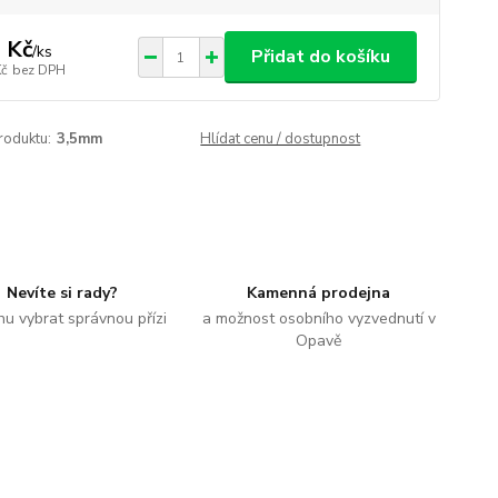
 Kč
/
ks
Přidat do košíku
Kč
bez DPH
roduktu:
3,5mm
Hlídat cenu / dostupnost
Nevíte si rady?
Kamenná prodejna
u vybrat správnou přízi
a možnost osobního vyzvednutí v
Opavě