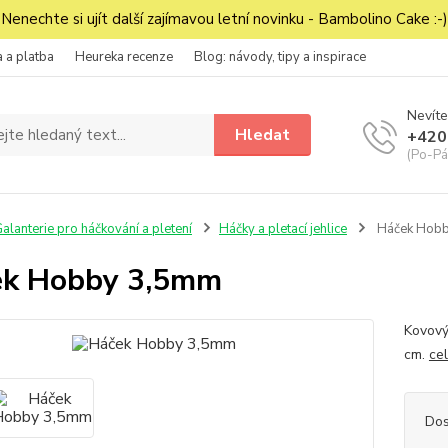
Nenechte si ujít další zajímavou letní novinku - Bambolino Cake :-)
 a platba
Heureka recenze
Blog: návody, tipy a inspirace
Nevíte
Hledat
+420
(Po-Pá
alanterie pro háčkování a pletení
Háčky a pletací jehlice
Háček Hob
ek Hobby 3,5mm
Kovový
cm.
ce
Dos