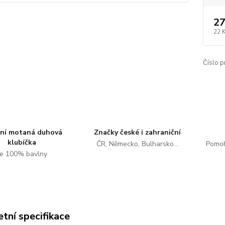
27
22 
Číslo p
tní motaná duhová
Značky české i zahraniční
klubíčka
ČR, Německo, Bulharsko...
Pomoh
e 100% bavlny
tní specifikace