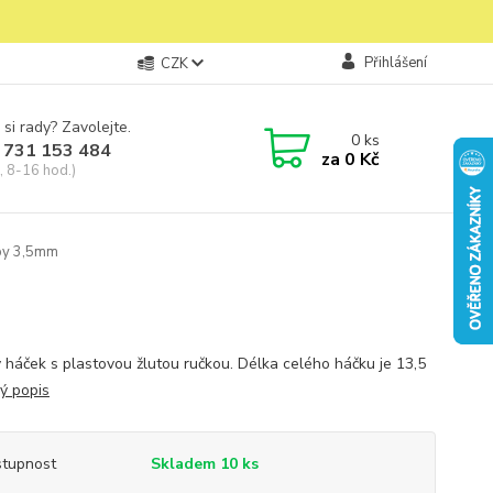
Přihlášení
CZK
 si rady? Zavolejte.
0
ks
 731 153 484
za
0 Kč
, 8-16 hod.)
by 3,5mm
 háček s plastovou žlutou ručkou. Délka celého háčku je 13,5
lý popis
tupnost
Skladem 10 ks