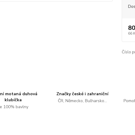
Dos
80
66 
Číslo p
tní motaná duhová
Značky české i zahraniční
klubíčka
ČR, Německo, Bulharsko...
Pomoh
e 100% bavlny