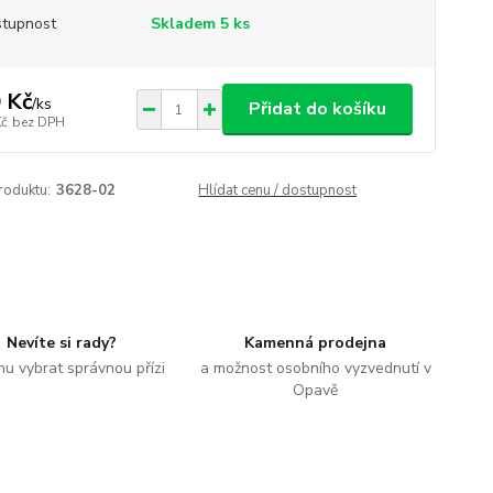
tupnost
Skladem 5 ks
 Kč
/
ks
Přidat do košíku
Kč
bez DPH
roduktu:
3628-02
Hlídat cenu / dostupnost
Nevíte si rady?
Kamenná prodejna
u vybrat správnou přízi
a možnost osobního vyzvednutí v
Opavě