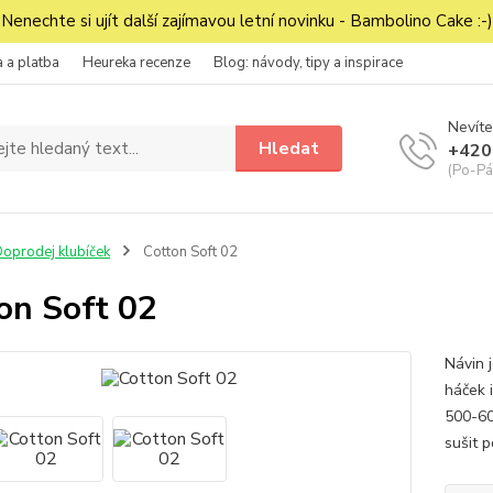
Nenechte si ujít další zajímavou letní novinku - Bambolino Cake :-)
 a platba
Heureka recenze
Blog: návody, tipy a inspirace
Nevíte
Hledat
+420
(Po-Pá
oprodej klubíček
Cotton Soft 02
on Soft 02
Návin 
háček 
500-600
sušit 