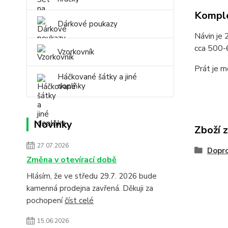
Komple
Dárkové poukazy
Návin je 
cca 500-
Vzorkovník
Prát je m
Háčkované šátky a jiné
doplňky
Novinky
Zboží 
27.07.2026
Dopro
Změna v otevírací době
Hlásím, že ve středu 29.7. 2026 bude
kamenná prodejna zavřená. Děkuji za
pochopení
číst celé
15.06.2026