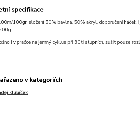
tní specifikace
200m/100gr, složení 50% bavlna, 50% akryl, doporučení háček i 
600g.
ožno i v pračce na jemný cyklus při 30ti stupních, sušit pouze roz
zařazeno v kategoriích
dej klubíček