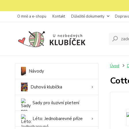
O mně a e-shopu
Kontakt
Důležité dokumenty
Doprava
Úvod
D
Návody
Cott
Duhová klubíčka
Sady pro iluzivní pletení
Léto: Jednobarevné příze