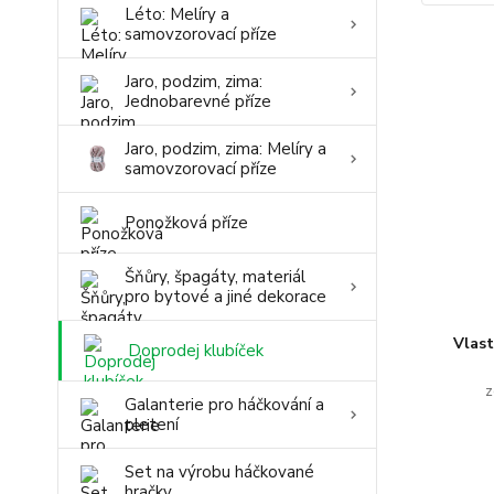
Léto: Melíry a
samovzorovací příze
Jaro, podzim, zima:
Jednobarevné příze
Jaro, podzim, zima: Melíry a
samovzorovací příze
Ponožková příze
Šňůry, špagáty, materiál
pro bytové a jiné dekorace
Vlas
Doprodej klubíček
z
Galanterie pro háčkování a
pletení
Set na výrobu háčkované
hračky