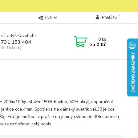
Přihlášení
CZK
 si rady? Zavolejte.
0
ks
 731 153 484
za
0 Kč
, 8-16 hod.)
je 200m/100gr, složení 50% bavlna, 50% akryl, doporučení
i jehlice cca 4mm. Spotřeba na dámský svetřík vel.38 je cca
g. Prát je možno i v pračce na jemný cyklus při 30ti stupních,
pouze rozložené.
celý popis