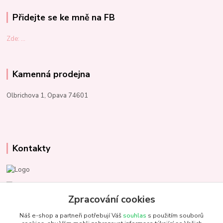
Přidejte se ke mně na FB
Zde: ...
Kamenná prodejna
Olbrichova 1, Opava 74601
Kontakty
Marcela Kupková
+420 731 153 484
Zpracování cookies
Náš e-shop a partneři potřebují Váš
souhlas
s použitím souborů
info@unezbednychklubicek.cz