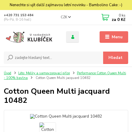
Nenechte si ujít další zajímavou letní novinku - Bambolino Cake :-)
0
ks
+420 731 153 484
CZK
za
0 Kč
(Po-Pá, 8-16 hod.)
Menu
Hledat
Úvod
Léto: Melíry a samovzorovací příze
Performance Cotton Queen Multi
- 100% bavlna
Cotton Queen Multi jacquard 10482
Cotton Queen Multi jacquard
10482