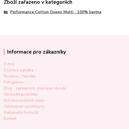
Zboží zařazeno v kategoriích
Performance Cotton Queen Multi - 100% bavlna
Informace pro zákazníky
O mně
Doprava a platba
Recenze - Heuréka
Fotogalerie
Blog - zajímavosti, inspirace, návody
Obchodní podmínky
Ochrana osobních údajů
Odstoupení od smlouvy
Reklamační formulář
Kontakt