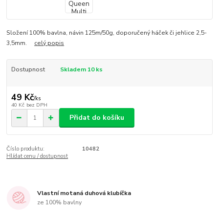
Složení 100% bavlna, návin 125m/50g, doporučený háček či jehlice 2,5-
3,5mm.
celý popis
Dostupnost
Skladem 10 ks
49 Kč
/
ks
40 Kč
bez DPH
Přidat do košíku
Číslo produktu:
10482
Hlídat cenu / dostupnost
Vlastní motaná duhová klubíčka
ze 100% bavlny