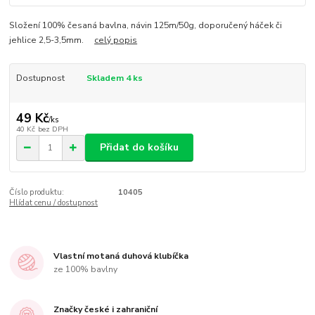
Složení 100% česaná bavlna, návin 125m/50g, doporučený háček či
jehlice 2,5-3,5mm.
celý popis
Dostupnost
Skladem 4 ks
49 Kč
/
ks
40 Kč
bez DPH
Přidat do košíku
Číslo produktu:
10405
Hlídat cenu / dostupnost
Vlastní motaná duhová klubíčka
ze 100% bavlny
Značky české i zahraniční