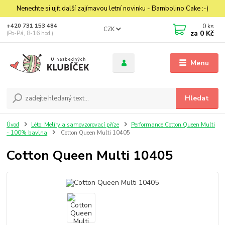
Nenechte si ujít další zajímavou letní novinku - Bambolino Cake :-)
0
ks
+420 731 153 484
CZK
za
0 Kč
(Po-Pá, 8-16 hod.)
Menu
Hledat
Úvod
Léto: Melíry a samovzorovací příze
Performance Cotton Queen Multi
- 100% bavlna
Cotton Queen Multi 10405
Cotton Queen Multi 10405