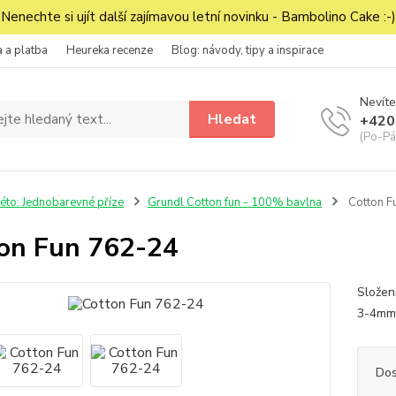
Nenechte si ujít další zajímavou letní novinku - Bambolino Cake :-)
 a platba
Heureka recenze
Blog: návody, tipy a inspirace
Nevíte
Hledat
+420
(Po-Pá
éto: Jednobarevné příze
Grundl Cotton fun - 100% bavlna
Cotton F
on Fun 762-24
Složen
3-4mm.
Dos