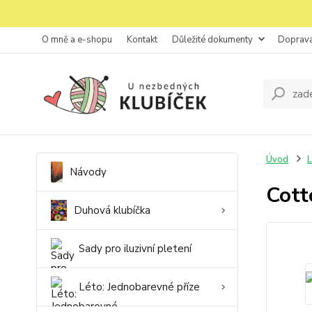
O mně a e-shopu
Kontakt
Důležité dokumenty
Doprava
Úvod
L
Návody
Cott
Duhová klubíčka
Sady pro iluzivní pletení
Léto: Jednobarevné příze