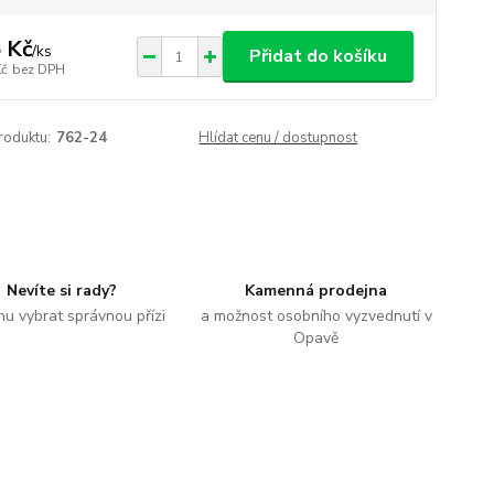
 Kč
/
ks
Přidat do košíku
Kč
bez DPH
roduktu:
762-24
Hlídat cenu / dostupnost
Nevíte si rady?
Kamenná prodejna
u vybrat správnou přízi
a možnost osobního vyzvednutí v
Opavě