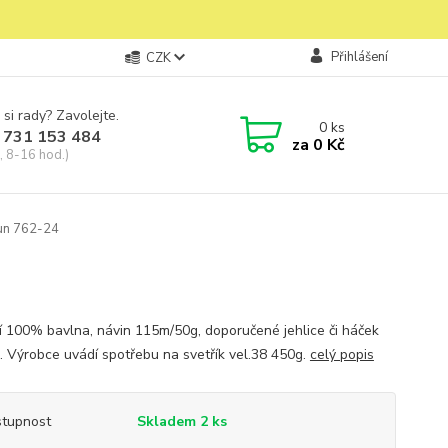
Přihlášení
CZK
 si rady? Zavolejte.
0
ks
 731 153 484
za
0 Kč
, 8-16 hod.)
un 762-24
í 100% bavlna, návin 115m/50g, doporučené jehlice či háček
 Výrobce uvádí spotřebu na svetřík vel.38 450g.
celý popis
tupnost
Skladem 2 ks