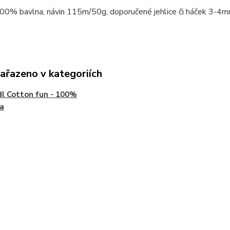
100% bavlna, návin 115m/50g, doporučené jehlice či háček 3-4mm
zařazeno v kategoriích
l Cotton fun - 100%
a