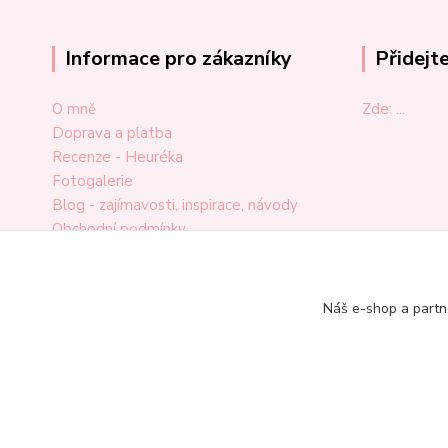
Informace pro zákazníky
Přidejt
O mně
Zde: ...
Doprava a platba
Recenze - Heuréka
Fotogalerie
Blog - zajímavosti, inspirace, návody
Obchodní podmínky
Ochrana osobních údajů
Odstoupení od smlouvy
Reklamační formulář
Náš e-shop a partn
Kontakt