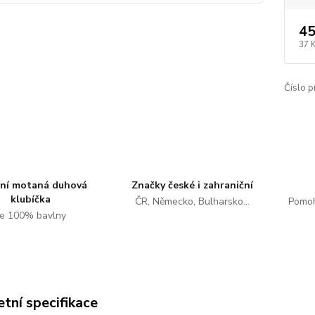
45
37 
Číslo p
tní motaná duhová
Značky české i zahraniční
klubíčka
ČR, Německo, Bulharsko...
Pomoh
e 100% bavlny
tní specifikace