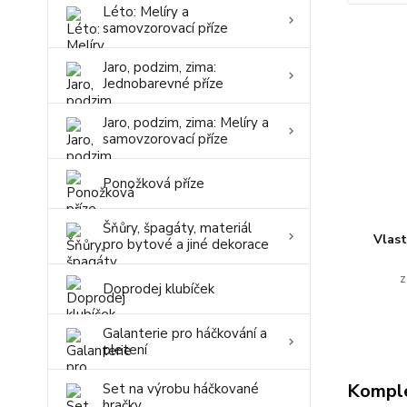
Léto: Melíry a
samovzorovací příze
Jaro, podzim, zima:
Jednobarevné příze
Jaro, podzim, zima: Melíry a
samovzorovací příze
Ponožková příze
Šňůry, špagáty, materiál
Vlas
pro bytové a jiné dekorace
z
Doprodej klubíček
Galanterie pro háčkování a
pletení
Komple
Set na výrobu háčkované
hračky