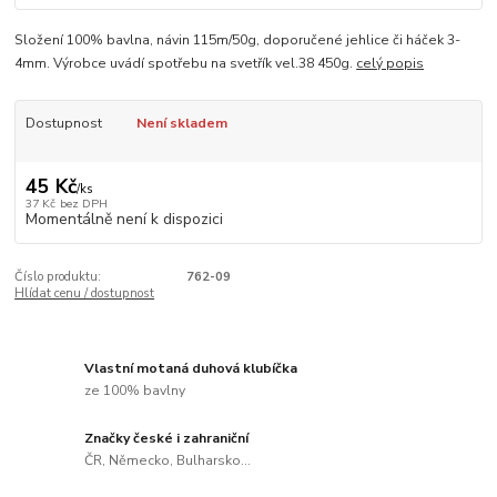
Složení 100% bavlna, návin 115m/50g, doporučené jehlice či háček 3-
4mm. Výrobce uvádí spotřebu na svetřík vel.38 450g.
celý popis
Dostupnost
Není skladem
45 Kč
/
ks
37 Kč
bez DPH
Momentálně není k dispozici
Číslo produktu:
762-09
Hlídat cenu / dostupnost
Vlastní motaná duhová klubíčka
ze 100% bavlny
Značky české i zahraniční
ČR, Německo, Bulharsko...