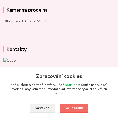
Kamenná prodejna
Olbrichova 1, Opava 74601
Kontakty
Marcela Kupková
+420 731 153 484
Zpracování cookies
Náš e-shop a partneři potřebují Váš
souhlas
s použitím souborů
info@unezbednychklubicek.cz
cookies, aby Vám mohli zobrazovat informace týkající se Vašich
zájmů.
Souhlasím
Nastavení