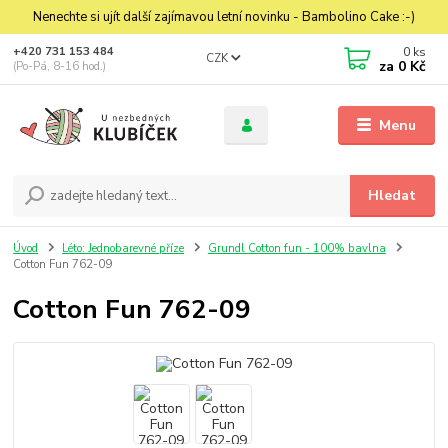
Nenechte si ujít další zajímavou letní novinku - Bambolino Cake :-)
0
ks
+420 731 153 484
CZK
za
0 Kč
(Po-Pá, 8-16 hod.)
Menu
Hledat
Úvod
Léto: Jednobarevné příze
Grundl Cotton fun - 100% bavlna
Cotton Fun 762-09
Cotton Fun 762-09