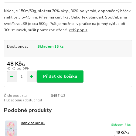
Návin je 150m/50g, složení 70% akryl, 30% polyamid, doporučený háček
i jehlice 3,5-4,5mm. Příze má certifikát Oeko Tex Standart. Spotřeba na
svetřík vel.38 je cca 500g. Prát je možno i v pračce na jemný cyklus při
30ti stupních, sušit pouze rozložené.
celý popis
Dostupnost
Skladem 13 ks
48 Kč
/
ks
40 Kč
bez DPH
Přidat do košíku
Číslo produktu:
3457-12
Hlídat cenu / dostupnost
Podobné produkty
Baby color 01
Skladem 7 ks
48 Kč
/
ks