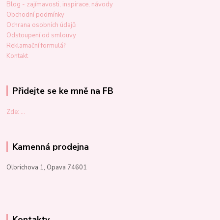
Blog - zajímavosti, inspirace, návody
Obchodní podmínky
Ochrana osobních údajů
Odstoupení od smlouvy
Reklamační formulář
Kontakt
Přidejte se ke mně na FB
Zde: ...
Kamenná prodejna
Olbrichova 1, Opava 74601
Kontakty