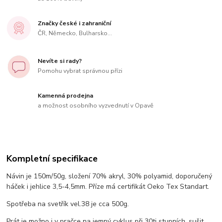
Značky české i zahraniční
ČR, Německo, Bulharsko...
Nevíte si rady?
Pomohu vybrat správnou přízi
Kamenná prodejna
a možnost osobního vyzvednutí v Opavě
Kompletní specifikace
Návin je 150m/50g, složení 70% akryl, 30% polyamid, doporučený
háček i jehlice 3,5-4,5mm. Příze má certifikát Oeko Tex Standart.
Spotřeba na svetřík vel.38 je cca 500g.
Prát je možno i v pračce na jemný cyklus při 30ti stupních, sušit