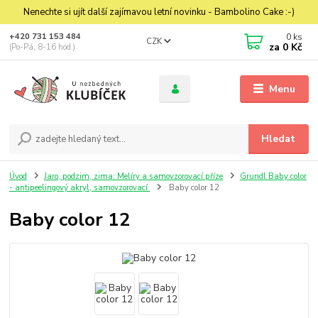
Nenechte si ujít další zajímavou letní novinku - Bambolino Cake :-)
0
ks
+420 731 153 484
CZK
za
0 Kč
(Po-Pá, 8-16 hod.)
Menu
Hledat
Úvod
Jaro, podzim, zima: Melíry a samovzorovací příze
Grundl Baby color
- antipeelingový akryl, samovzorovací
Baby color 12
Baby color 12