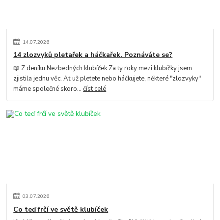
14
.
07
.
2026
14 zlozvyků pletařek a háčkařek. Poznáváte se?
📖 Z deníku Nezbedných klubíček Za ty roky mezi klubíčky jsem
zjistila jednu věc. Ať už pletete nebo háčkujete, některé "zlozvyky"
máme společné skoro...
číst celé
03
.
07
.
2026
Co teď frčí ve světě klubíček