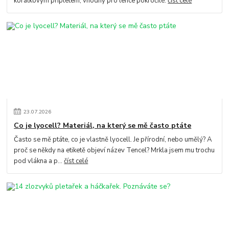
korálkovým přípletem, vhodný pro lehce pokročilé.
číst celé
23
.
07
.
2026
Co je lyocell? Materiál, na který se mě často ptáte
Často se mě ptáte, co je vlastně lyocell. Je přírodní, nebo umělý? A
proč se někdy na etiketě objeví název Tencel? Mrkla jsem mu trochu
pod vlákna a p...
číst celé