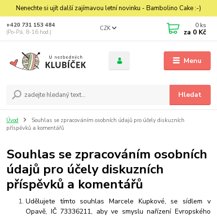
Nenechte si ujít další zajímavou letní novinku - Bambolino Cake :-)
0
ks
+420 731 153 484
CZK
za
0 Kč
(Po-Pá, 8-16 hod.)
Menu
Hledat
Úvod
Souhlas se zpracováním osobních údajů pro účely diskuzních
příspěvků a komentářů
Souhlas se zpracováním osobních
údajů pro účely diskuzních
příspěvků a komentářů
Udělujete tímto souhlas Marcele Kupkové, se sídlem v
Opavě, IČ 73336211, aby ve smyslu nařízení Evropského