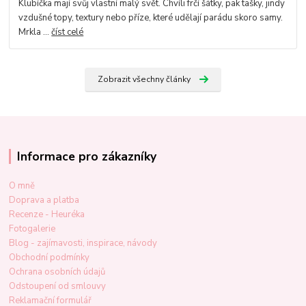
Klubíčka mají svůj vlastní malý svět. Chvíli frčí šátky, pak tašky, jindy
vzdušné topy, textury nebo příze, které udělají parádu skoro samy.
Mrkla ...
číst celé
Zobrazit všechny články
Informace pro zákazníky
O mně
Doprava a platba
Recenze - Heuréka
Fotogalerie
Blog - zajímavosti, inspirace, návody
Obchodní podmínky
Ochrana osobních údajů
Odstoupení od smlouvy
Reklamační formulář