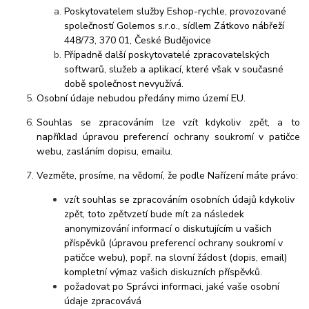
Poskytovatelem služby Eshop-rychle, provozované
společností Golemos s.r.o., sídlem Zátkovo nábřeží
448/73, 370 01, České Budějovice
Případně další poskytovatelé zpracovatelských
softwarů, služeb a aplikací, které však v současné
době společnost nevyužívá.
Osobní údaje nebudou předány mimo území EU.
Souhlas se zpracováním lze vzít kdykoliv zpět, a to
například úpravou preferencí ochrany soukromí v patičce
webu, zasláním dopisu, emailu.
Vezměte, prosíme, na vědomí, že podle Nařízení máte právo:
vzít souhlas se zpracováním osobních údajů kdykoliv
zpět, toto zpětvzetí bude mít za následek
anonymizování informací o diskutujícím u vašich
příspěvků (úpravou preferencí ochrany soukromí v
patičce webu), popř. na slovní žádost (dopis, email)
kompletní výmaz vašich diskuzních příspěvků.
požadovat po Správci informaci, jaké vaše osobní
údaje zpracovává