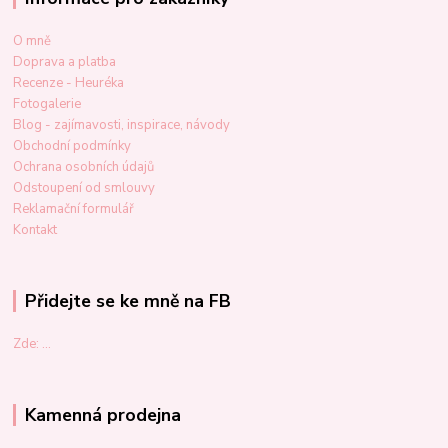
O mně
Doprava a platba
Recenze - Heuréka
Fotogalerie
Blog - zajímavosti, inspirace, návody
Obchodní podmínky
Ochrana osobních údajů
Odstoupení od smlouvy
Reklamační formulář
Kontakt
Přidejte se ke mně na FB
Zde: ...
Kamenná prodejna