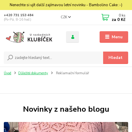
Nenechte si ujít další zajímavou letní novinku - Bambolino Cake :-)
0
ks
+420 731 153 484
CZK
za
0 Kč
(Po-Pá, 8-16 hod.)
Menu
Hledat
Úvod
Důležité dokumenty
Reklamační formulář
Novinky z našeho blogu