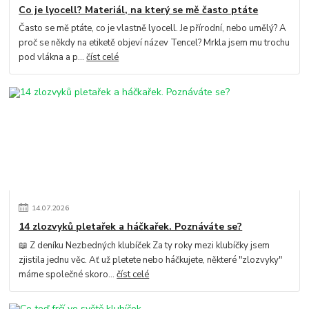
Co je lyocell? Materiál, na který se mě často ptáte
Často se mě ptáte, co je vlastně lyocell. Je přírodní, nebo umělý? A
proč se někdy na etiketě objeví název Tencel? Mrkla jsem mu trochu
pod vlákna a p...
číst celé
14
.
07
.
2026
14 zlozvyků pletařek a háčkařek. Poznáváte se?
📖 Z deníku Nezbedných klubíček Za ty roky mezi klubíčky jsem
zjistila jednu věc. Ať už pletete nebo háčkujete, některé "zlozvyky"
máme společné skoro...
číst celé