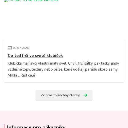
03
.
07
.
2026
Co teď frčí ve světě klubíček
Klubíčka mají svůj vlastní malý svět. Chvíli frčí šátky, pak tašky, jindy
vzdušné topy, textury nebo příze, které udělají parádu skoro samy.
Mrkla ...
číst celé
Zobrazit všechny články
Informace pro zákazníky