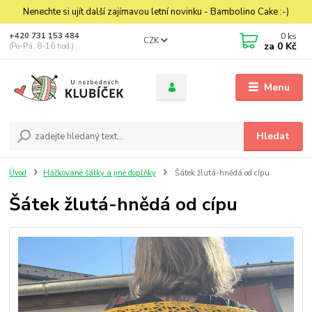
Nenechte si ujít další zajímavou letní novinku - Bambolino Cake :-)
0
ks
+420 731 153 484
CZK
za
0 Kč
(Po-Pá, 8-16 hod.)
Menu
Hledat
Úvod
Háčkované šátky a jiné doplňky
Šátek žlutá-hnědá od cípu
Šátek žlutá-hnědá od cípu