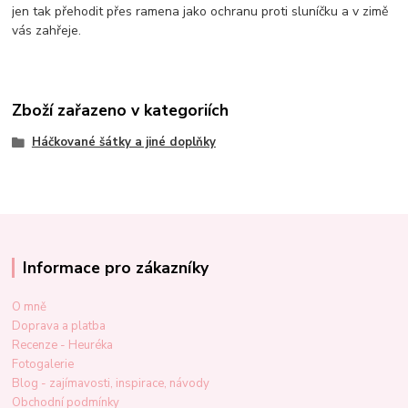
jen tak přehodit přes ramena jako ochranu proti sluníčku a v zimě
vás zahřeje.
Zboží zařazeno v kategoriích
Háčkované šátky a jiné doplňky
Informace pro zákazníky
O mně
Doprava a platba
Recenze - Heuréka
Fotogalerie
Blog - zajímavosti, inspirace, návody
Obchodní podmínky