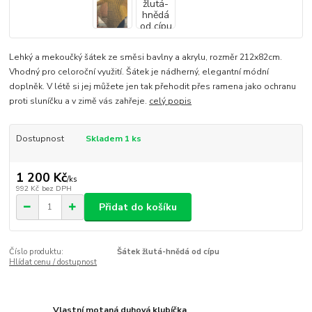
Lehký a mekoučký šátek ze směsi bavlny a akrylu, rozměr 212x82cm.
Vhodný pro celoroční využití. Šátek je nádherný, elegantní módní
doplněk. V létě si jej můžete jen tak přehodit přes ramena jako ochranu
proti sluníčku a v zimě vás zahřeje.
celý popis
Dostupnost
Skladem 1 ks
1 200 Kč
/
ks
992 Kč
bez DPH
Přidat do košíku
Číslo produktu:
Šátek žlutá-hnědá od cípu
Hlídat cenu / dostupnost
Vlastní motaná duhová klubíčka