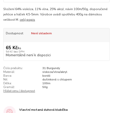
Složení 64% viskóza, 11% vlna, 25% akryl, návin 100m/50g, doporučené
jehlice a háček 4,5-5mm. Výrobce uvádí spotřebu 400g na dámskou
velikost M.
celý popis
Dostupnost
Není skladem
65 Kč
/
ks
54 Kč
bez DPH
Momentálně není k dispozici
Číslo produktu:
31 Burgundy
Materiál:
viskoza/vlna/akryl
Barva:
bordó
Nit:
dutinková s chlupem
Délka:
100m
Gramáž:
50g
Hlídat cenu / dostupnost
Vlastní motaná duhová klubíčka