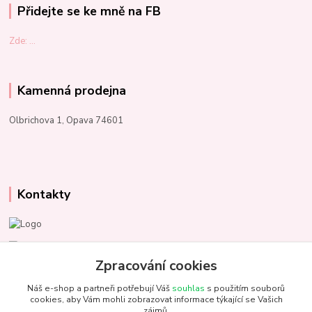
Přidejte se ke mně na FB
Zde: ...
Kamenná prodejna
Olbrichova 1, Opava 74601
Kontakty
Marcela Kupková
+420 731 153 484
Zpracování cookies
Náš e-shop a partneři potřebují Váš
souhlas
s použitím souborů
info@unezbednychklubicek.cz
cookies, aby Vám mohli zobrazovat informace týkající se Vašich
zájmů.