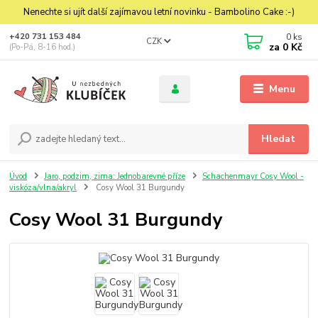
Nenechte si ujít další zajímavou letní novinku - Bambolino Cake :-)
0
ks
+420 731 153 484
CZK
za
0 Kč
(Po-Pá, 8-16 hod.)
Menu
Hledat
Úvod
Jaro, podzim, zima: Jednobarevné příze
Schachenmayr Cosy Wool -
viskóza/vlna/akryl
Cosy Wool 31 Burgundy
Cosy Wool 31 Burgundy